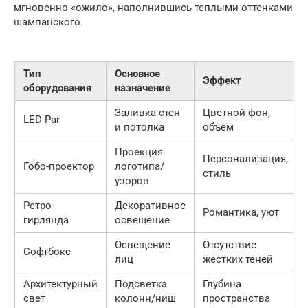
мгновенно «ожило», наполнившись теплыми оттенками
шампанского.
Тип
Основное
Эффект
оборудования
назначение
Заливка стен
Цветной фон,
LED Par
и потолка
объем
Проекция
Персонализация,
Гобо-проектор
логотипа/
стиль
узоров
Ретро-
Декоративное
Романтика, уют
гирлянда
освещение
Освещение
Отсутствие
Софтбокс
лиц
жестких теней
Архитектурный
Подсветка
Глубина
свет
колонн/ниш
пространства