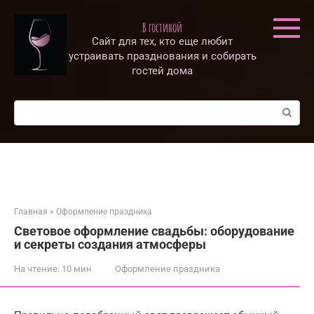
Перейти
к
В гостиной
контенту
Сайт для тех, кто еще любит
устраивать празднования и собирать
гостей дома
Поиск:
Главная
»
Оформление праздника
Световое оформление свадьбы: оборудование
и секреты создания атмосферы
На чтение:
10 мин
Оформление праздника