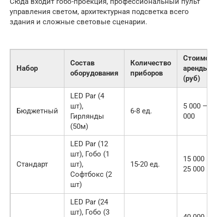
Сюда входит гобо-проекция, профессиональный пульт
управления светом, архитектурная подсветка всего
здания и сложные световые сценарии.
Стоимост
Состав
Количество
Набор
аренды
оборудования
приборов
(руб)
LED Par (4
шт),
5 000 — 8
Бюджетный
6-8 ед.
Гирлянды
000
(50м)
LED Par (12
шт), Гобо (1
15 000 —
Стандарт
шт),
15-20 ед.
25 000
Софтбокс (2
шт)
LED Par (24
шт), Гобо (3