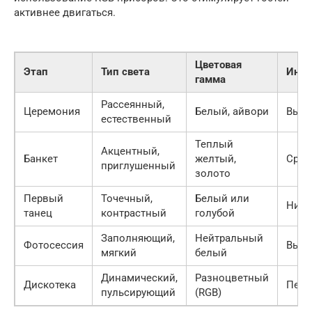
активнее двигаться.
Цветовая
Этап
Тип света
Инте
гамма
Рассеянный,
Церемония
Белый, айвори
Высо
естественный
Теплый
Акцентный,
Банкет
желтый,
Сред
приглушенный
золото
Первый
Точечный,
Белый или
Низк
танец
контрастный
голубой
Заполняющий,
Нейтральный
Фотосессия
Высо
мягкий
белый
Динамический,
Разноцветный
Дискотека
Пере
пульсирующий
(RGB)