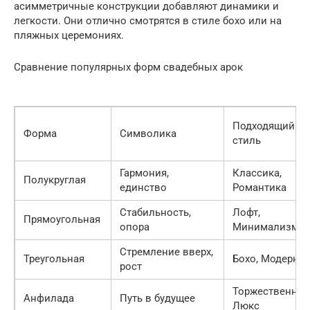
асимметричные конструкции добавляют динамики и
легкости. Они отлично смотрятся в стиле бохо или на
пляжных церемониях.
Сравнение популярных форм свадебных арок
Подходящий
Форма
Символика
стиль
Гармония,
Классика,
Полукруглая
единство
Романтика
Стабильность,
Лофт,
Прямоугольная
опора
Минимализм
Стремление вверх,
Треугольная
Бохо, Модерн
рост
Торжественный
Анфилада
Путь в будущее
Люкс