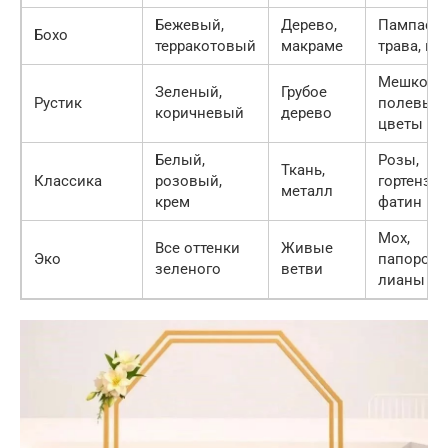
Бежевый,
Дерево,
Пампасн
Бохо
терракотовый
макраме
трава, пе
Мешкови
Зеленый,
Грубое
Рустик
полевые
коричневый
дерево
цветы
Белый,
Розы,
Ткань,
Классика
розовый,
гортензии
металл
крем
фатин
Мох,
Все оттенки
Живые
Эко
папоротн
зеленого
ветви
лианы