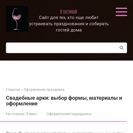
Перейти
к
В гостиной
контенту
Сайт для тех, кто еще любит
устраивать празднования и собирать
гостей дома
Поиск:
Главная
»
Оформление праздника
Свадебные арки: выбор формы, материалы и
оформление
На чтение:
9 мин
Оформление праздника