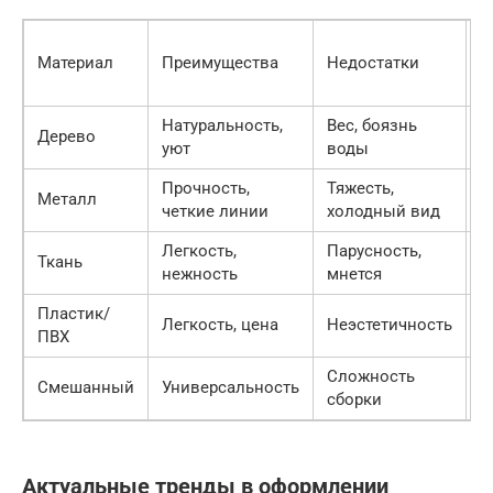
Материал
Преимущества
Недостатки
Д
Натуральность,
Вес, боязнь
Дерево
С
уют
воды
Прочность,
Тяжесть,
Металл
В
четкие линии
холодный вид
Легкость,
Парусность,
Ткань
Н
нежность
мнется
Пластик/
Легкость, цена
Неэстетичность
С
ПВХ
Сложность
Смешанный
Универсальность
В
сборки
Актуальные тренды в оформлении