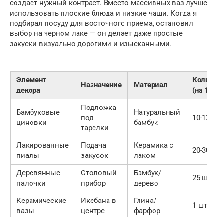
создает нужный контраст. Вместо массивных ваз лучше
использовать плоские блюда и низкие чаши. Когда я
подбирал посуду для восточного приема, остановил
выбор на черном лаке — он делает даже простые
закуски визуально дорогими и изысканными.
Элемент
Количе
Назначение
Материал
декора
(на 1 с
Подложка
Бамбуковые
Натуральный
под
10-12 ш
циновки
бамбук
тарелки
Лакированные
Подача
Керамика с
20-30 ш
пиалы
закусок
лаком
Деревянные
Столовый
Бамбук/
25 шт.
палочки
прибор
дерево
Керамические
Икебана в
Глина/
1 шт.
вазы
центре
фарфор