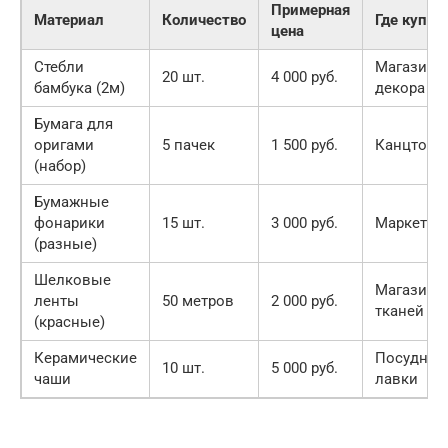
Примерная
Материал
Количество
Где купит
цена
Стебли
Магазины
20 шт.
4 000 руб.
бамбука (2м)
декора
Бумага для
оригами
5 пачек
1 500 руб.
Канцтова
(набор)
Бумажные
фонарики
15 шт.
3 000 руб.
Маркетпл
(разные)
Шелковые
Магазины
ленты
50 метров
2 000 руб.
тканей
(красные)
Керамические
Посудные
10 шт.
5 000 руб.
чаши
лавки