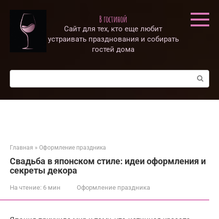
Перейти
к
В гостиной
контенту
Сайт для тех, кто еще любит
устраивать празднования и собирать
гостей дома
Поиск:
Главная
»
Оформление праздника
Свадьба в японском стиле: идеи оформления и
секреты декора
На чтение:
6 мин
Оформление праздника