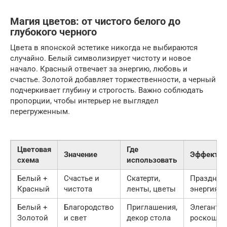
Магия цветов: от чистого белого до
глубокого черного
Цвета в японской эстетике никогда не выбираются
случайно. Белый символизирует чистоту и новое
начало. Красный отвечает за энергию, любовь и
счастье. Золотой добавляет торжественности, а черный
подчеркивает глубину и строгость. Важно соблюдать
пропорции, чтобы интерьер не выглядел
перегруженным.
Цветовая
Где
Значение
Эффект
схема
использовать
Белый +
Счастье и
Скатерти,
Празднич
Красный
чистота
ленты, цветы
энергия
Белый +
Благородство
Приглашения,
Элегантно
Золотой
и свет
декор стола
роскошь