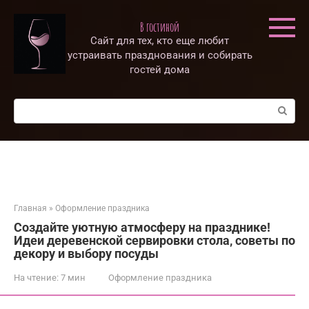
Перейти
к
В гостиной
контенту
Сайт для тех, кто еще любит
устраивать празднования и собирать
гостей дома
Поиск:
Главная
»
Оформление праздника
Создайте уютную атмосферу на празднике!
Идеи деревенской сервировки стола‚ советы по
декору и выбору посуды
На чтение:
7 мин
Оформление праздника