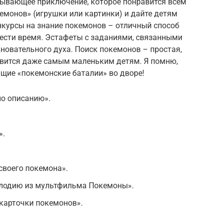
атывающее приключение, которое понравится всем
кемонов» (игрушки или картинки) и дайте детям
нкурсы на знание покемонов – отличный способ
вести время. Эстафеты с заданиями, связанными
вновательного духа. Поиск покемонов – простая,
равится даже самым маленьким детям. Я помню,
щие «покемонские баталии» во дворе!
по описанию».
».
своего покемона».
елодию из мультфильма Покемоны».
 карточки покемонов».