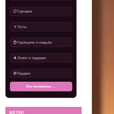
📋
Сценарии
🍷
Тосты
💍
Годовщины и свадьбы
🎩
Этикет и традиции
🎁
Подарки
Все материалы →
МЕТКИ