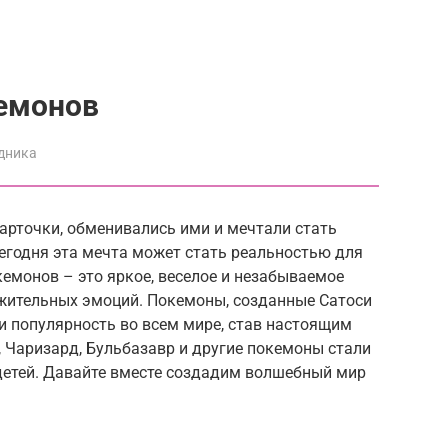
кемонов
дника
карточки, обменивались ими и мечтали стать
годня эта мечта может стать реальностью для
кемонов – это яркое, веселое и незабываемое
ожительных эмоций. Покемоны, созданные Сатоси
ли популярность во всем мире, став настоящим
 Чаризард, Бульбазавр и другие покемоны стали
тей. Давайте вместе создадим волшебный мир