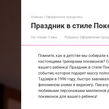
Главная
»
Оформление праздника
Праздник в стиле По
На чтение:
5 мин
Рубрика:
Оформление праз
Помните, как в детстве мы собирали 
настоящими тренерами покемонов? Се
вашего ребенка! Праздник в стиле По
событие, которое подарит массу пол
Тадзири в 1996 году, быстро завоева
феноменом аниме и видеоигр. Пикачу,
любимыми персонажами миллионов де
покемонов для вашего ребенка!