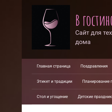
Перейти
к
В гости
контенту
Сайт для те
дома
Главная страница
Поздравления
Этикет и традиции
Планирование 
Стол и угощение
Детские праздни