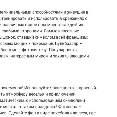
ие уникальными способностями и живущие в
 тренировать и использовать в сражениях с
и различных видов покемонов, каждый из
и слабыми сторонами. Самые известные
мышонок, ставший символом всей франшизы;
з самых мощных покемонов; Бульбазавр –
бностью к фотосинтезу. Популярность
азием, интересным миром и захватывающими
покемонов! Используйте яркие цвета – красный,
ать атмосферу веселья и приключений.
матическим, с использованием символики
ве мечтал о таком празднике! Фотозона –
ка. Сделайте фон в виде покебола или леса, где