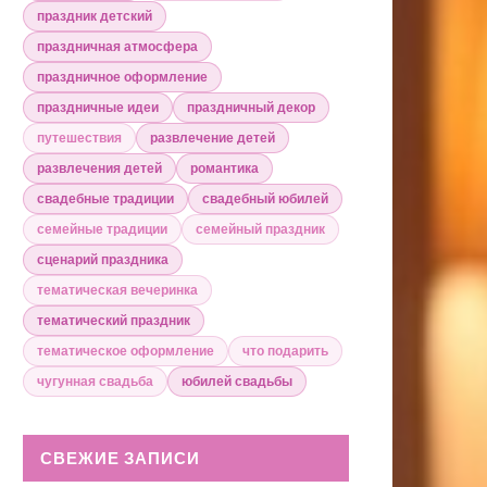
праздник детский
праздничная атмосфера
праздничное оформление
праздничные идеи
праздничный декор
путешествия
развлечение детей
развлечения детей
романтика
свадебные традиции
свадебный юбилей
семейные традиции
семейный праздник
сценарий праздника
тематическая вечеринка
тематический праздник
тематическое оформление
что подарить
чугунная свадьба
юбилей свадьбы
СВЕЖИЕ ЗАПИСИ