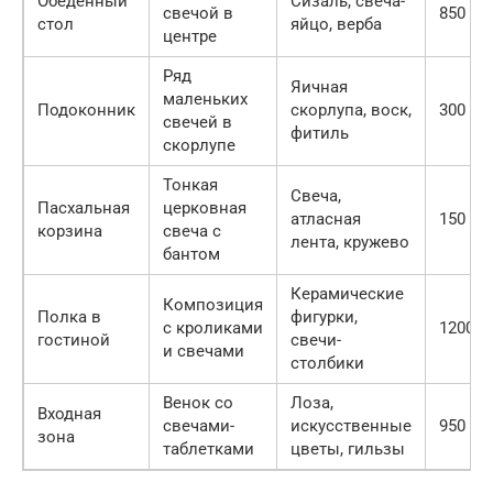
Обеденный
Сизаль, свеча-
свечой в
850
стол
яйцо, верба
центре
Ряд
Яичная
маленьких
Подоконник
скорлупа, воск,
300
свечей в
фитиль
скорлупе
Тонкая
Свеча,
Пасхальная
церковная
атласная
150
корзина
свеча с
лента, кружево
бантом
Керамические
Композиция
Полка в
фигурки,
с кроликами
1200
гостиной
свечи-
и свечами
столбики
Венок со
Лоза,
Входная
свечами-
искусственные
950
зона
таблетками
цветы, гильзы