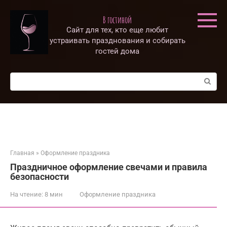
Перейти
к
В гостиной
контенту
Сайт для тех, кто еще любит
устраивать празднования и собирать
гостей дома
Поиск:
Главная
»
Оформление праздника
Праздничное оформление свечами и правила
безопасности
На чтение:
8 мин
Оформление праздника