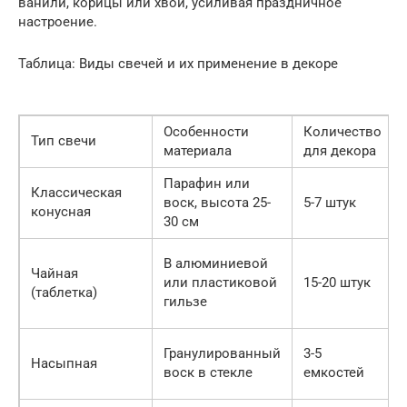
ванили, корицы или хвои, усиливая праздничное
настроение.
Таблица: Виды свечей и их применение в декоре
Особенности
Количество
Тип свечи
материала
для декора
Парафин или
Классическая
воск, высота 25-
5-7 штук
конусная
30 см
В алюминиевой
Чайная
или пластиковой
15-20 штук
(таблетка)
гильзе
Гранулированный
3-5
Насыпная
воск в стекле
емкостей