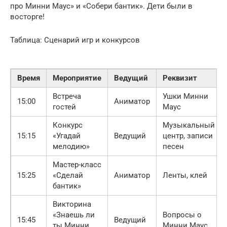
про Минни Маус» и «Собери бантик». Дети были в
восторге!
Таблица: Сценарий игр и конкурсов
Время
Мероприятие
Ведущий
Реквизит
Встреча
Ушки Минни
15:00
Аниматор
гостей
Маус
Конкурс
Музыкальный
15:15
«Угадай
Ведущий
центр, записи
мелодию»
песен
Мастер-класс
15:25
«Сделай
Аниматор
Ленты, клей
бантик»
Викторина
«Знаешь ли
Вопросы о
15:45
Ведущий
ты Минни
Минни Маус