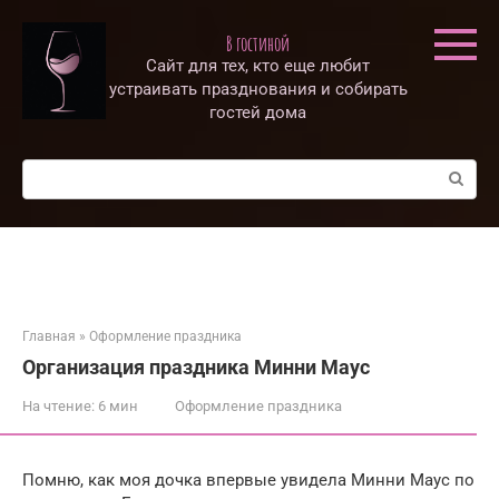
Перейти
к
В гостиной
контенту
Сайт для тех, кто еще любит
устраивать празднования и собирать
гостей дома
Поиск:
Главная
»
Оформление праздника
Организация праздника Минни Маус
На чтение:
6 мин
Оформление праздника
Помню, как моя дочка впервые увидела Минни Маус по