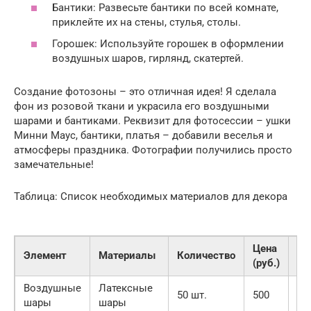
Бантики: Развесьте бантики по всей комнате,
приклейте их на стены, стулья, столы.
Горошек: Используйте горошек в оформлении
воздушных шаров, гирлянд, скатертей.
Создание фотозоны – это отличная идея! Я сделала
фон из розовой ткани и украсила его воздушными
шарами и бантиками. Реквизит для фотосессии – ушки
Минни Маус, бантики, платья – добавили веселья и
атмосферы праздника. Фотографии получились просто
замечательные!
Таблица: Список необходимых материалов для декора
Цена
Элемент
Материалы
Количество
Гд
(руб.)
Воздушные
Латексные
Ма
50 шт.
500
шары
шары
ша