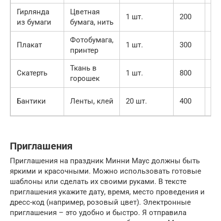
Гирлянда
Цветная
Ка
1 шт.
200
из бумаги
бумага, нить
ма
Фотобумага,
Плакат
1 шт.
300
Фо
принтер
Ткань в
Тк
Скатерть
1 шт.
800
горошек
ма
Ма
Бантики
Ленты, клей
20 шт.
400
ру
Приглашения
Приглашения на праздник Минни Маус должны быть
яркими и красочными. Можно использовать готовые
шаблоны или сделать их своими руками. В тексте
приглашения укажите дату, время, место проведения и
дресс-код (например, розовый цвет). Электронные
приглашения – это удобно и быстро. Я отправила