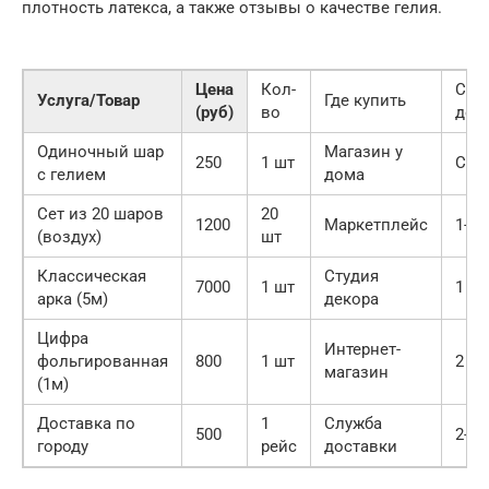
плотность латекса, а также отзывы о качестве гелия.
Цена
Кол-
Сро
Услуга/Товар
Где купить
(руб)
во
дос
Одиночный шар
Магазин у
250
1 шт
Сра
с гелием
дома
Сет из 20 шаров
20
1200
Маркетплейс
1-3 
(воздух)
шт
Классическая
Студия
7000
1 шт
1 де
арка (5м)
декора
Цифра
Интернет-
фольгированная
800
1 шт
2 дн
магазин
(1м)
Доставка по
1
Служба
500
2-4 
городу
рейс
доставки