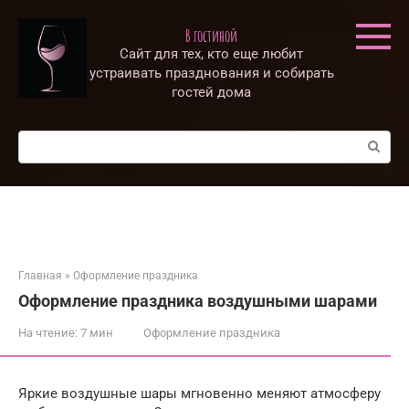
Перейти
к
В гостиной
контенту
Сайт для тех, кто еще любит
устраивать празднования и собирать
гостей дома
Поиск:
Главная
»
Оформление праздника
Оформление праздника воздушными шарами
На чтение:
7 мин
Оформление праздника
Яркие воздушные шары мгновенно меняют атмосферу