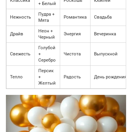
Классика
Роскошь
Юбилей
+ Белый
Пудра +
Нежность
Романтика
Свадьба
Мята
Неон +
Драйв
Энергия
Вечеринка
Черный
Голубой
Свежесть
+
Чистота
Выпускной
Серебро
Персик
Тепло
+
Радость
День рождения
Желтый