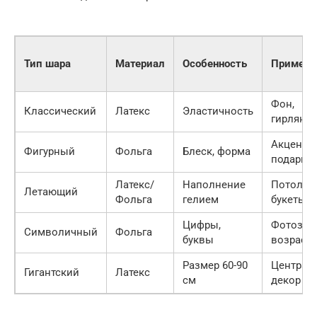
Тип шара
Материал
Особенность
Примене
Фон,
Классический
Латекс
Эластичность
гирлянд
Акценты
Фигурный
Фольга
Блеск, форма
подарки
Латекс/
Наполнение
Потолок,
Летающий
Фольга
гелием
букеты
Цифры,
Фотозон
Символичный
Фольга
буквы
возраст
Размер 60-90
Централ
Гигантский
Латекс
см
декор