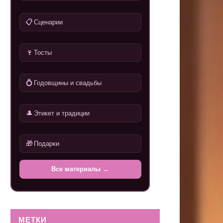
📋
Сценарии
🍷
Тосты
💍
Годовщины и свадьбы
🎩
Этикет и традиции
🎁
Подарки
Все материалы →
МЕТКИ