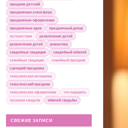
праздник детский
праздничная атмосфера
праздничное оформление
праздничные идеи
праздничный декор
путешествия
развлечение детей
развлечения детей
романтика
свадебные традиции
свадебный юбилей
семейные традиции
семейный праздник
сценарий праздника
тематическая вечеринка
тематический праздник
тематическое оформление
что подарить
чугунная свадьба
юбилей свадьбы
СВЕЖИЕ ЗАПИСИ