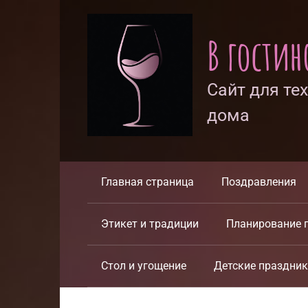
Перейти
к
В гости
контенту
Сайт для те
дома
Главная страница
Поздравления
Этикет и традиции
Планирование 
Стол и угощение
Детские праздни