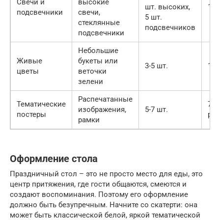
Свечи и
высокие
шт. высоких,
100
подсвечники
свечи,
5 шт.
стеклянные
подсвечников
подсвечники
Небольшие
Живые
букеты или
3-5 шт.
150
цветы
веточки
зелени
Распечатанные
Тематические
700
изображения,
5-7 шт.
постеры
рам
рамки
Оформление стола
Праздничный стол – это не просто место для еды, это
центр притяжения, где гости общаются, смеются и
создают воспоминания. Поэтому его оформление
должно быть безупречным. Начните со скатерти: она
может быть классической белой, яркой тематической