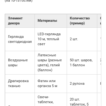
(на 10-15 гостей)
Элемент
Количество
Ори
Материалы
декора
(пример)
цен
LED-гирлянда
Гирлянда
10 м, теплый
2 шт.
120
светодиодная
свет
Латексные
Воздушные
шары (разные
50 шт. шаров,
250
шары
цвета), гелий
1 баллон
150
(баллон)
Драпировка
Фатин или
2 рулона
800
тканью
органза 5 м
Свечи-
20 шт.
таблетки,
таблеток, 5