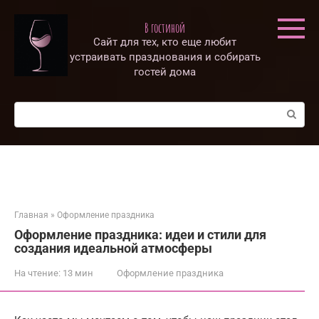
Перейти
к
В гостиной
контенту
Сайт для тех, кто еще любит
устраивать празднования и собирать
гостей дома
Поиск:
Главная
»
Оформление праздника
Оформление праздника: идеи и стили для
создания идеальной атмосферы
На чтение:
13 мин
Оформление праздника