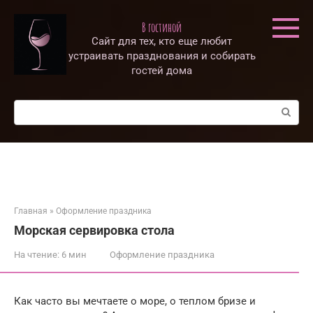
Перейти
к
В гостиной
контенту
Сайт для тех, кто еще любит
устраивать празднования и собирать
гостей дома
Поиск:
Главная
»
Оформление праздника
Морская сервировка стола
На чтение:
6 мин
Оформление праздника
Как часто вы мечтаете о море, о теплом бризе и