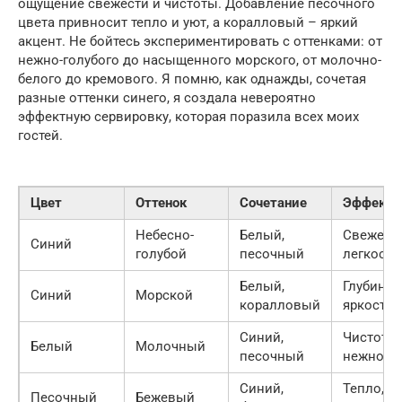
ощущение свежести и чистоты. Добавление песочного
цвета привносит тепло и уют, а коралловый – яркий
акцент. Не бойтесь экспериментировать с оттенками: от
нежно-голубого до насыщенного морского, от молочно-
белого до кремового. Я помню, как однажды, сочетая
разные оттенки синего, я создала невероятно
эффектную сервировку, которая поразила всех моих
гостей.
Цвет
Оттенок
Сочетание
Эффект
Небесно-
Белый,
Свежесть
Синий
голубой
песочный
легкость
Белый,
Глубина,
Синий
Морской
коралловый
яркость
Синий,
Чистота,
Белый
Молочный
песочный
нежност
Синий,
Тепло,
Песочный
Бежевый