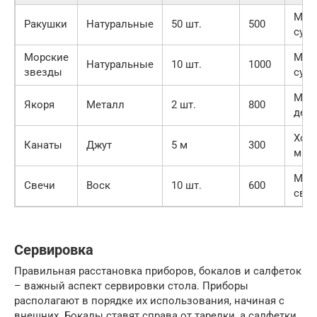
Маг
Ракушки
Натуральные
50 шт.
500
сув
Морские
Маг
Натуральные
10 шт.
1000
звезды
сув
Маг
Якоря
Металл
2 шт.
800
дек
Хоз
Канаты
Джут
5 м
300
маг
Маг
Свечи
Воск
10 шт.
600
све
Сервировка
Правильная расстановка приборов, бокалов и салфеток
– важный аспект сервировки стола. Приборы
располагают в порядке их использования, начиная с
внешних. Бокалы ставят справа от тарелки, а салфетки