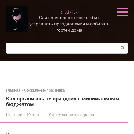
Перейти
к
В гостиной
контенту
Сайт для тех, кто еще любит
устраивать празднования и собирать
гостей дома
Поиск:
Главная
»
Оформление праздника
Как организовать праздник с минимальным
бюджетом
На чтение:
10 мин
Оформление праздника