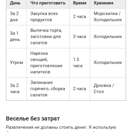
День
Что приготовить
Время
Хранение
За 2
Закупка всех
Морозилка /
2 часа
дня
продуктов
Холодильник
Выпечка торта,
За 1
заготовки для
3 часа
Холодильник
день
салатов
Нарезка
овощей,
1.5
Утром
Холодильник
приготовление
часа
напитков
Запекание
За 2
Духовка /
горячего, сборка
2 часа
часа
Стол
салатов
Веселье без затрат
Развлечения не должны стоить денег. Я использую