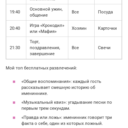
Основной ужин,
19:40
Все
Посуда
6
общение
Игра «Крокодил»
20:40
Хозяин
Карточки
5
или «Мафия»
Торт,
21:30
поздравления,
Все
Свечи
3
завершение
Мой топ бесплатных развлечений:
«Общие воспоминания»: каждый гость
рассказывает смешную историю об
имениннике.
«Музыкальный квиз»: угадывание песни по
первым трем секундам.
«Правда или ложь»: именинник говорит три
факта о себе, один из которых ложный.