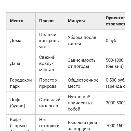
Ориентиров
Место
Плюсы
Минусы
стоимость
Полный
Уборка после
Дома
контроль,
0 руб.
гостей
уют
Свежий
Зависимость
500-1000 руб
Дача
воздух,
от погоды
(бензин)
мангал
Городской
Простор,
Общественное
0-500 руб.
парк
природа
место
(аренда сто
Нужно всё
Лофт
Стильный
приносить с
3000-5000 ру
(будни)
интерьер
собой
Кафе
Нет
Высокая цена
(формат
готовки и
7000-15000 р
за порцию