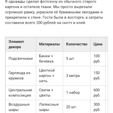
Я однажды сделал фотозону из обычного старого
картона и остатков ткани. Мы просто вырезали
огромную рамку, украсили её бумажными звездами и
прикрепили к стене. Гости были в восторге, а затраты
составили всего 200 рублей на скотч и клей.
Элемент
Материалы
Количество
Цена
Гд
декора
Банки +
100
До
Подсвечники
5 шт.
бечевка
руб.
Х
Цветной
Гирлянда из
150
картон +
3 метра
К
кружков
руб.
нить
Центральная
Свечи +
600
1 набор
Р
композиция
цветы
руб.
Воздушные
Латексные
300
20 шт.
Fi
шары
шары
руб.