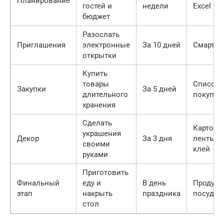
Планирование
гостей и
недели
Excel
бюджет
Разослать
Приглашения
электронные
За 10 дней
Смартф
открытки
Купить
товары
Список
Закупки
За 5 дней
длительного
покупок
хранения
Сделать
Картон,
украшения
Декор
За 3 дня
ленты,
своими
клей
руками
Приготовить
Финальный
еду и
В день
Продукт
этап
накрыть
праздника
посуда
стол