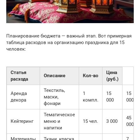
Планирование бюджета — важный этап. Вот примерная
таблица расходов на организацию праздника для 15
человек:
Статья
Цена
Описание
Кол-во
расхода
(руб.)
Текстиль,
Аренда
1
15
15
маски,
декора
компл.
000
000
фонари
Тематическое
45
Кейтеринг
меню и
15 чел.
3 000
000
напитки
Материалы
Ткани, краска,
7