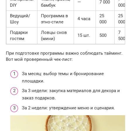
—
7 000
DIY
бамбук
000
Ведущий/
Программа в
25
25
4 часа
Шоу
этно-стиле
000
000
Подарки
Ловцы снов
7
15 шт.
500
гостям
(мини)
500
При подготовке программы важно соблюдать тайминг.
Вот мой проверенный чек-лист:
За месяц: выбор темы и бронирование
площадки.
За 3 недели: закупка материалов для декора и
заказ подарков.
За 2 недели: утверждение меню и сценария.