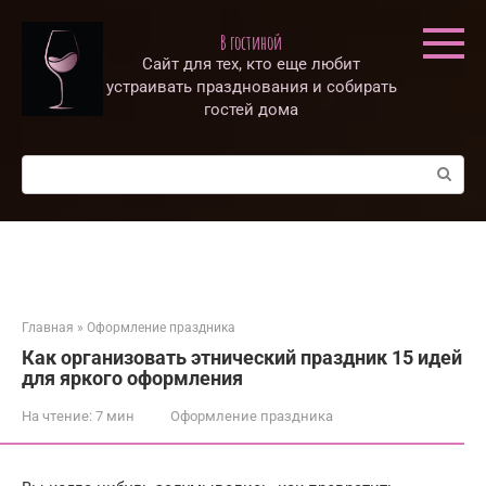
Перейти
к
В гостиной
контенту
Сайт для тех, кто еще любит
устраивать празднования и собирать
гостей дома
Поиск:
Главная
»
Оформление праздника
Как организовать этнический праздник 15 идей
для яркого оформления
На чтение:
7 мин
Оформление праздника