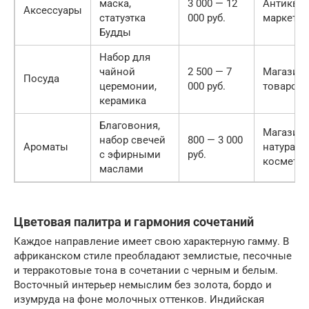
маска,
3 000 — 12
Антиквар
Аксессуары
статуэтка
000 руб.
маркетп
Будды
Набор для
чайной
2 500 — 7
Магазин
Посуда
церемонии,
000 руб.
товаров
керамика
Благовония,
Магазин
набор свечей
800 — 3 000
Ароматы
натураль
с эфирными
руб.
космети
маслами
Цветовая палитра и гармония сочетаний
Каждое направление имеет свою характерную гамму. В
африканском стиле преобладают землистые, песочные
и терракотовые тона в сочетании с черным и белым.
Восточный интерьер немыслим без золота, бордо и
изумруда на фоне молочных оттенков. Индийская