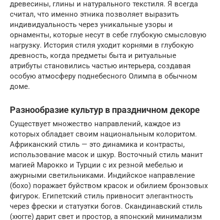
древесины, глины и натурального текстиля. Я всегда
считал, что именно этника позволяет выразить
индивидуальность через уникальные узоры и
орнаменты, которые несут в себе глубокую смысловую
нагрузку. История стиля уходит корнями в глубокую
древность, когда предметы быта и ритуальные
атрибуты становились частью интерьера, создавая
особую атмосферу поднебесного Олимпа в обычном
доме.
Разнообразие культур в праздничном декоре
Существует множество направлений, каждое из
которых обладает своим национальным колоритом.
Африканский стиль — это динамика и контрасты,
использование масок и шкур. Восточный стиль манит
магией Марокко и Турции с их резной мебелью и
ажурными светильниками. Индийское направление
(бохо) поражает буйством красок и обилием бронзовых
фигурок. Египетский стиль привносит элегантность
через фрески и статуэтки богов. Скандинавский стиль
(хюгге) дарит свет и простор, а японский минимализм