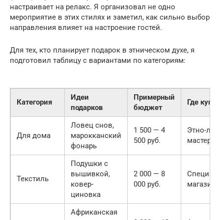
настраивает на релакс. Я организовал не одно
мероприятие в этих стилях и заметил, как сильно выбор
направления влияет на настроение гостей.
Для тех, кто планирует подарок в этническом духе, я
подготовил таблицу с вариантами по категориям:
Идеи
Примерный
Категория
Где купи
подарков
бюджет
Ловец снов,
1 500 — 4
Этно-лав
Для дома
марокканский
500 руб.
мастеров
фонарь
Подушки с
вышивкой,
2 000 — 8
Специал
Текстиль
ковер-
000 руб.
магазины
циновка
Африканская