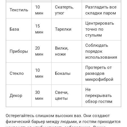
10
Скатерть,
Разгладить все
Текстиль
мин
утюг
складки паром
Центрировать
15
База
Тарелки
точно по
мин
стульям
Соблюдать
20
Вилки,
Приборы
порядок
мин
ножи
использования
Протереть от
10
Стекло
Бокалы
разводов
мин
микрофиброй
Не
30
Свечи,
Декор
перекрывать
мин
цветы
обзор гостям
Остерегайтесь слишком высоких ваз. Они создают
физический барьер между людьми, и гостям приходится