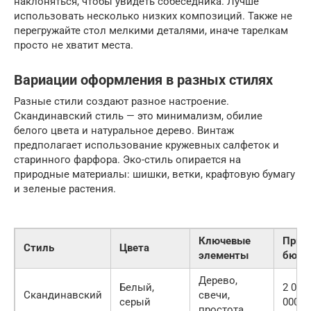
наклоняться, чтобы увидеть собеседника. Лучше
использовать несколько низких композиций. Также не
перегружайте стол мелкими деталями, иначе тарелкам
просто не хватит места.
Вариации оформления в разных стилях
Разные стили создают разное настроение.
Скандинавский стиль — это минимализм, обилие
белого цвета и натуральное дерево. Винтаж
предполагает использование кружевных салфеток и
старинного фарфора. Эко-стиль опирается на
природные материалы: шишки, ветки, крафтовую бумагу
и зеленые растения.
Ключевые
Прим
Стиль
Цвета
элементы
бюдж
Дерево,
Белый,
2 000
Скандинавский
свечи,
серый
000 р
простота