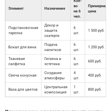
Кол-
во
Примерная
Элемент
Назначение
на 6
цена
чел.
Декор и
Подстановочная
6
защита
1 500 руб.
тарелка
шт.
скатерти
Подача
6
Бокал для вина
1 200 руб.
напитков
шт.
Тканевая
Гигиена и
6
600 руб.
салфетка
эстетика
шт.
Создание
4
Свеча конусная
400 руб.
атмосферы
шт.
Центральная
1
Ваза для цветов
800 руб.
композиция
шт.