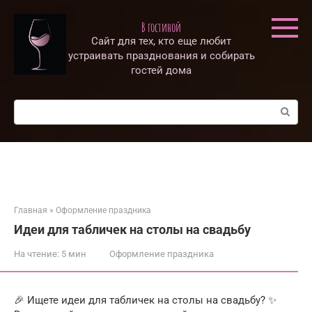
Перейти
к
В гостиной
контенту
Сайт для тех, кто еще любит
устраивать празднования и собирать
гостей дома
Поиск:
Главная
»
Оформление праздника
Идеи для табличек на столы на свадьбу
На чтение:
5 мин
Оформление праздника
🎉 Ищете идеи для табличек на столы на свадьбу? ✨