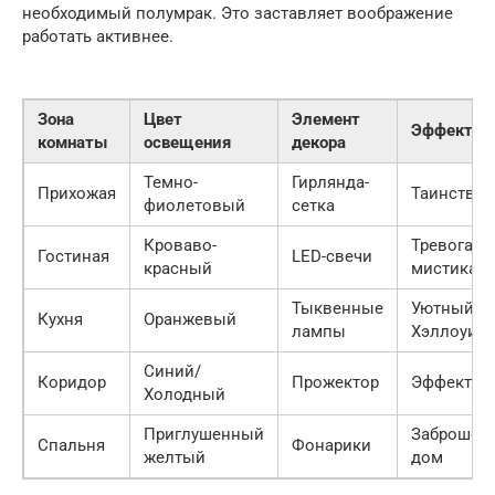
необходимый полумрак. Это заставляет воображение
работать активнее.
Зона
Цвет
Элемент
Эффект
комнаты
освещения
декора
Темно-
Гирлянда-
Прихожая
Таинствен
фиолетовый
сетка
Кроваво-
Тревога и
Гостиная
LED-свечи
красный
мистика
Тыквенные
Уютный
Кухня
Оранжевый
лампы
Хэллоуин
Синий/
Коридор
Прожектор
Эффект ту
Холодный
Приглушенный
Заброшен
Спальня
Фонарики
желтый
дом