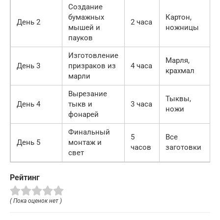
Создание
бумажных
Картон,
День 2
2 часа
мышей и
ножницы
пауков
Изготовление
Марля,
День 3
призраков из
4 часа
крахмал
марли
Вырезание
Тыквы,
День 4
тыкв и
3 часа
ножи
фонарей
Финальный
5
Все
День 5
монтаж и
часов
заготовки
свет
Рейтинг
( Пока оценок нет )