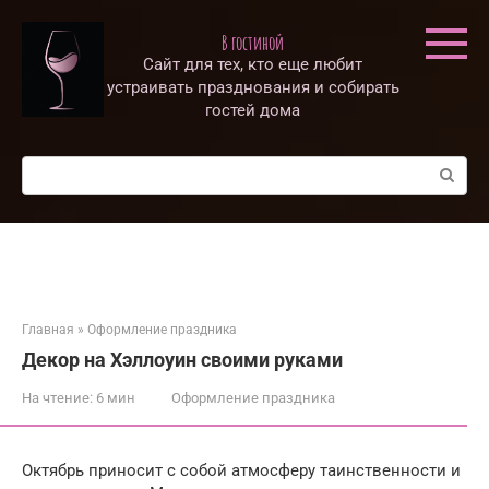
Перейти
к
В гостиной
контенту
Сайт для тех, кто еще любит
устраивать празднования и собирать
гостей дома
Поиск:
Главная
»
Оформление праздника
Декор на Хэллоуин своими руками
На чтение:
6 мин
Оформление праздника
Октябрь приносит с собой атмосферу таинственности и