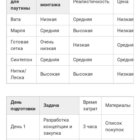
для
Реалистичность
Цена
монтажа
паутины
Вата
Низкая
Средняя
Низкая
Марля
Средняя
Высокая
Низкая
Готовая
Очень
Низкая
Средняя
сетка
низкая
Синтепон
Средняя
Средняя
Средняя
Нитки/
Высокая
Высокая
Низкая
Леска
День
Время
Задача
Материалы
подготовки
затрат
Разработка
Список
День 1
концепции и
3 часа
покупок
закупка