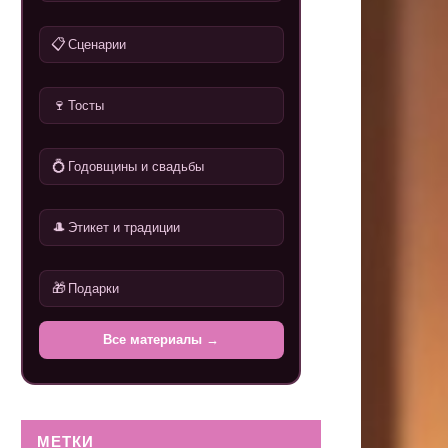
📋
Сценарии
🍷
Тосты
💍
Годовщины и свадьбы
🎩
Этикет и традиции
🎁
Подарки
Все материалы →
МЕТКИ