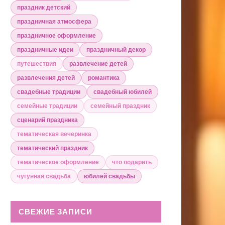
праздник детский
праздничная атмосфера
праздничное оформление
праздничные идеи
праздничный декор
путешествия
развлечение детей
развлечения детей
романтика
свадебные традиции
свадебный юбилей
семейные традиции
семейный праздник
сценарий праздника
тематическая вечеринка
тематический праздник
тематическое оформление
что подарить
чугунная свадьба
юбилей свадьбы
СВЕЖИЕ ЗАПИСИ