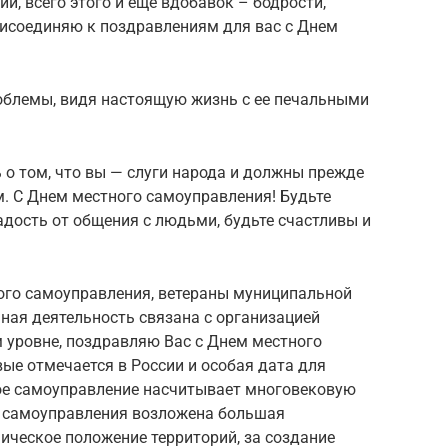
й, всего этого и еще вдобавок – бодрости,
рисоединяю к поздравлениям для вас с Днем
облемы, видя настоящую жизнь с ее печальными
 о том, что вы — слуги народа и должны прежде
м. С Днем местного самоуправления! Будьте
адость от общения с людьми, будьте счастливы и
ого самоуправления, ветераны муниципальной
ная деятельность связана с организацией
 уровне, поздравляю Вас с Днем местного
ые отмечается в России и особая дата для
ное самоуправление насчитывает многовековую
о самоуправления возложена большая
ическое положение территорий, за создание