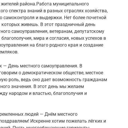
 жителей района.Работа муниципального
ого спектра знаний в разных отраслях хозяйства,
о самоконтроля и выдержки. Нет более почетной
и которых живешь. В этот праздничный день
ного самоуправления, ветеранам, депутатскому
и благополучия, мира и согласия, новых успехов в
оуправления на благо родного края и создание
емляков.
к — День местного самоуправления. В
 говорим о демократическом обществе, местное
ную роль, ведь оно дает возможность гражданам
ного значения. В этот день мы желаем
ду народом и властью, благополучия и
тремленных людей — Днём местного
поздравляем! Искренне хотим пожелать лёгких и
ений. Пусть многообещающие горизонты