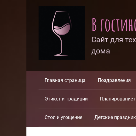
Перейти
к
В гости
контенту
Сайт для те
дома
Главная страница
Поздравления
Этикет и традиции
Планирование 
Стол и угощение
Детские праздни