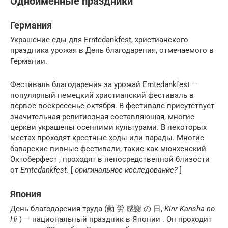
Одноименные праздники
Германия
Украшение еды для Erntedankfest, христианского
праздника урожая в День благодарения, отмечаемого в
Германии.
Фестиваль благодарения за урожай Erntedankfest —
популярный немецкий христианский фестиваль в
первое воскресенье октября. В фестивале присутствует
значительная религиозная составляющая, многие
церкви украшены осенними культурами. В некоторых
местах проходят крестные ходы или парады. Многие
баварские пивные фестивали, такие как мюнхенский
Октоберфест , проходят в непосредственной близости
от
Erntedankfest.
[
оригинальное исследование?
]
Япония
День благодарения труда (勤 労 感謝 の 日,
Kinr Kansha no
Hi
) — национальный праздник в Японии . Он проходит