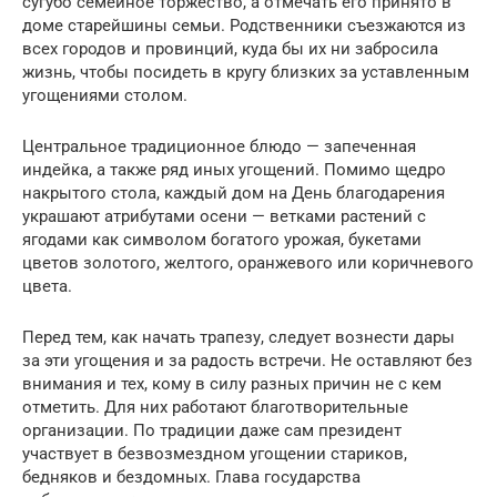
сугубо семейное торжество, а отмечать его принято в
доме старейшины семьи. Родственники съезжаются из
всех городов и провинций, куда бы их ни забросила
жизнь, чтобы посидеть в кругу близких за уставленным
угощениями столом.
Центральное традиционное блюдо — запеченная
индейка, а также ряд иных угощений. Помимо щедро
накрытого стола, каждый дом на День благодарения
украшают атрибутами осени — ветками растений с
ягодами как символом богатого урожая, букетами
цветов золотого, желтого, оранжевого или коричневого
цвета.
Перед тем, как начать трапезу, следует вознести дары
за эти угощения и за радость встречи. Не оставляют без
внимания и тех, кому в силу разных причин не с кем
отметить. Для них работают благотворительные
организации. По традиции даже сам президент
участвует в безвозмездном угощении стариков,
бедняков и бездомных. Глава государства