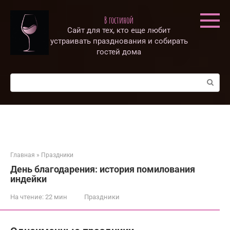
Перейти
к
В гостиной
контенту
Сайт для тех, кто еще любит
устраивать празднования и собирать
гостей дома
Поиск:
Главная
»
Праздники
День благодарения: история помилования
индейки
На чтение:
22 мин
Праздники