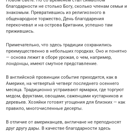
Новом Свете. Но со временем стал символом
благодарности не столько Богу, сколько членам семьи и
знакомым. Превратившись из религиозного в
общенародное торжество, День благодарения
перекочевал и на острова Британии, успешно там
прижившись.
Примечательно, что здесь традиции сохранились
преимущественно в небольших городках. Оно и понятно
— основа лежит в сборе урожая, о чем, например,
лондонцы, имеют смутное представление.
В английской провинции событие приходится, как в
Америке, на четвертый четверг последнего осеннего
месяца. Традиционно устраивают ярмарки, где торгуют
медом, фруктами, овощами, саженцами кустарников и
деревьев. Хозяйки готовят угощения для близких — как
правило, многочисленные десерты.
В отличие от американцев, англичане не преподносят
друг другу дары. В качестве благодарности здесь