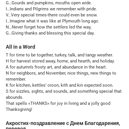
G…Gourds and pumpkins, mouths open wide.
I…Indians and Pilgrims we remember with pride.
V…Very special times-there could even be snow.
I…Imagine what it was like at Plymouth long ago.
N…Never forget how the settlers led the way,
G…Giving thanks and blessing this special day.
All in a Word
T for time to be together, turkey, talk, and tangy weather.
H for harvest stored away, home, and hearth, and holiday.
A for autumn’s frosty art, and abundance in the heart.
N for neighbors, and November, nice things, new things to
remember.
K for kitchen, kettles’ croon, kith and kin expected soon.
S for sizzles, sights, and sounds, and something special that
abounds.
That spells «THANKS» for joy in living and a jolly good
Thanksgiving!
Акростих-поздравление с Днем Благодарения,
перевод