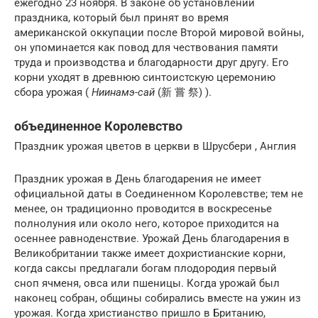
ежегодно 23 ноября. В законе об установлении
праздника, который был принят во время
американской оккупации после Второй мировой войны,
он упоминается как повод для чествования памяти
труда и производства и благодарности друг другу. Его
корни уходят в древнюю синтоистскую церемонию
сбора урожая (
Ниинамэ-сай
(新 嘗 祭) ).
объединенное Королевство
Праздник урожая цветов в церкви в Шрусбери , Англия
Праздник урожая в День благодарения не имеет
официальной даты в Соединенном Королевстве; тем не
менее, он традиционно проводится в воскресенье
полнолуния или около него, которое приходится на
осеннее равноденствие. Урожай День благодарения в
Великобритании также имеет дохристианские корни,
когда саксы предлагали богам плодородия первый
сноп ячменя, овса или пшеницы. Когда урожай был
наконец собран, общины собирались вместе на ужин из
урожая. Когда христианство пришло в Британию,