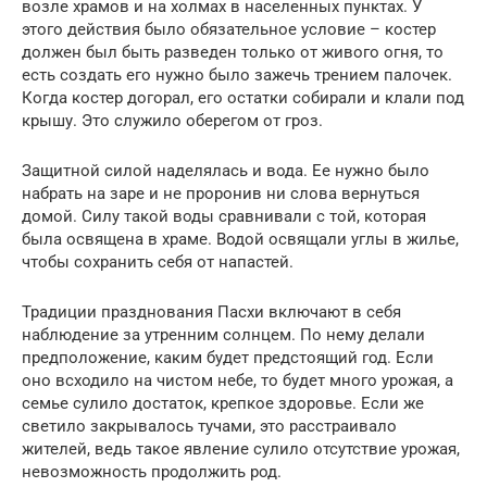
возле храмов и на холмах в населенных пунктах. У
этого действия было обязательное условие – костер
должен был быть разведен только от живого огня, то
есть создать его нужно было зажечь трением палочек.
Когда костер догорал, его остатки собирали и клали под
крышу. Это служило оберегом от гроз.
Защитной силой наделялась и вода. Ее нужно было
набрать на заре и не проронив ни слова вернуться
домой. Силу такой воды сравнивали с той, которая
была освящена в храме. Водой освящали углы в жилье,
чтобы сохранить себя от напастей.
Традиции празднования Пасхи включают в себя
наблюдение за утренним солнцем. По нему делали
предположение, каким будет предстоящий год. Если
оно всходило на чистом небе, то будет много урожая, а
семье сулило достаток, крепкое здоровье. Если же
светило закрывалось тучами, это расстраивало
жителей, ведь такое явление сулило отсутствие урожая,
невозможность продолжить род.