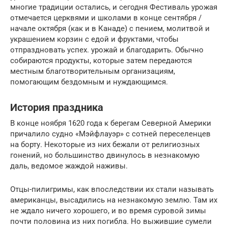
многие традиции остались, и сегодня Фестиваль урожая
отмечается церквями и школами в конце сентября /
начале октября (как и в Канаде) с пением, молитвой и
украшением корзин с едой и фруктами, чтобы
отпраздновать успех. урожай и благодарить. Обычно
собираются продукты, которые затем передаются
местным благотворительным организациям,
помогающим бездомным и нуждающимся.
История праздника
В конце ноября 1620 года к берегам Северной Америки
причалило судно «Мэйфлауэр» с сотней переселенцев
на борту. Некоторые из них бежали от религиозных
гонений, но большинство двинулось в незнакомую
даль, ведомое жаждой наживы.
Отцы-пилигримы, как впоследствии их стали называть
американцы, высадились на незнакомую землю. Там их
не ждало ничего хорошего, и во время суровой зимы
почти половина из них погибла. Но выжившие сумели