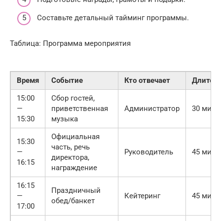
Составьте детальный тайминг программы.
Таблица: Программа мероприятия
Время
Событие
Кто отвечает
Длитель
15:00
Сбор гостей,
—
приветственная
Администратор
30 мин
15:30
музыка
Официальная
15:30
часть, речь
—
Руководитель
45 мин
директора,
16:15
награждение
16:15
Праздничный
—
Кейтеринг
45 мин
обед/банкет
17:00