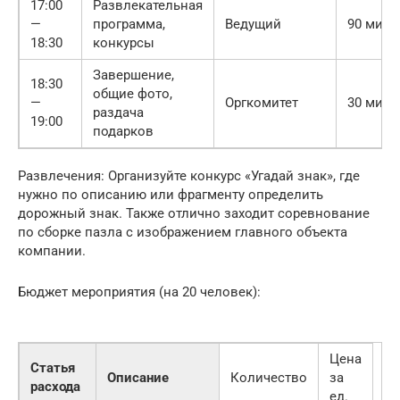
17:00
Развлекательная
—
программа,
Ведущий
90 мин
18:30
конкурсы
Завершение,
18:30
общие фото,
—
Оргкомитет
30 мин
раздача
19:00
подарков
Развлечения: Организуйте конкурс «Угадай знак», где
нужно по описанию или фрагменту определить
дорожный знак. Также отлично заходит соревнование
по сборке пазла с изображением главного объекта
компании.
Бюджет мероприятия (на 20 человек):
Цена
Статья
Описание
Количество
за
расхода
ед.