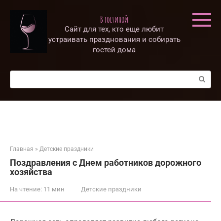
Перейти
к
В гостиной
контенту
Сайт для тех, кто еще любит
устраивать празднования и собирать
гостей дома
Поиск:
Главная
»
Детские праздники
Поздравления с Днем работников дорожного
хозяйства
На чтение:
11 мин
Детские праздники