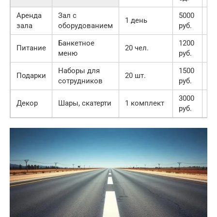
Аренда
Зал с
5000
50
1 день
зала
оборудованием
руб.
ру
Банкетное
1200
24
Питание
20 чел.
меню
руб.
ру
Наборы для
1500
30
Подарки
20 шт.
сотрудников
руб.
ру
3000
30
Декор
Шары, скатерти
1 комплект
руб.
ру