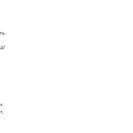
ть.
д!
т.
т,