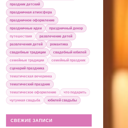
праздник детский
праздничная атмосфера
праздничное оформление
праздничные идеи
праздничный декор
путешествия
развлечение детей
развлечения детей
романтика
свадебные традиции
свадебный юбилей
семейные традиции
семейный праздник
сценарий праздника
тематическая вечеринка
тематический праздник
тематическое оформление
что подарить
чугунная свадьба
юбилей свадьбы
СВЕЖИЕ ЗАПИСИ