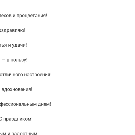
ехов и процветания!
оздравляю!
ья и удачи!
 — в пользу!
отличного настроения!
и вдохновения!
офессиональным днем!
 С праздником!
ым и радостным!