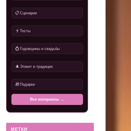
📋
Сценарии
🍷
Тосты
💍
Годовщины и свадьбы
🎩
Этикет и традиции
🎁
Подарки
Все материалы →
МЕТКИ