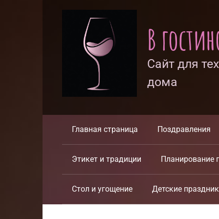
Перейти
к
В гости
контенту
Сайт для те
дома
Главная страница
Поздравления
Этикет и традиции
Планирование 
Стол и угощение
Детские праздни