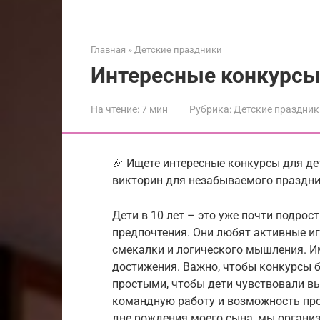
Главная
»
Детские праздники
Интересные конкурсы 
На чтение:
7 мин
Рубрика:
Детские праздник
🎉 Ищете интересные конкурсы для де
викторин для незабываемого праздника
Дети в 10 лет – это уже почти подрос
предпочтения. Они любят активные иг
смекалки и логического мышления. Им
достижения. Важно, чтобы конкурсы 
простыми, чтобы дети чувствовали вы
командную работу и возможность про
дне рождения моего сына, мы организо