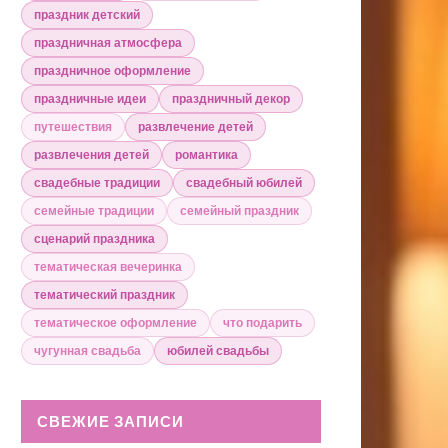
праздник детский
праздничная атмосфера
праздничное оформление
праздничные идеи
праздничный декор
путешествия
развлечение детей
развлечения детей
романтика
свадебные традиции
свадебный юбилей
семейные традиции
семейный праздник
сценарий праздника
тематическая вечеринка
тематический праздник
тематическое оформление
что подарить
чугунная свадьба
юбилей свадьбы
СВЕЖИЕ ЗАПИСИ