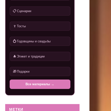
📋
Сценарии
🍷
Тосты
💍
Годовщины и свадьбы
🎩
Этикет и традиции
🎁
Подарки
Все материалы →
МЕТКИ