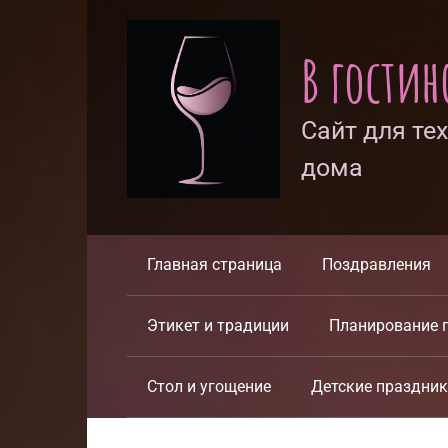
Перейти
к
В гости
контенту
Сайт для те
дома
Главная страница
Поздравления
Этикет и традиции
Планирование 
Стол и угощение
Детские праздни