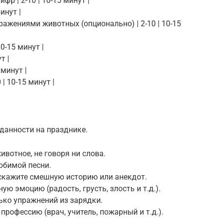
фр | 2-10 | 10-15 минут |
инут |
бражениями животных (опционально) | 2-10 | 10-15
10-15 минут |
т |
 минут |
 | 10-15 минут |
данности на празднике.
ивотное, не говоря ни слова.
юбимой песни.
скажите смешную историю или анекдот.
ю эмоцию (радость, грусть, злость и т.д.).
лько упражнений из зарядки.
профессию (врач, учитель, пожарный и т.д.).