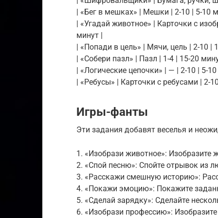
| «Шифровальщики» | Бумага, ручки, ши
| «Бег в мешках» | Мешки | 2-10 | 5-10 м
| «Угадай животное» | Карточки с изо
минут |
| «Попади в цель» | Мячи, цель | 2-10 | 
| «Собери пазл» | Пазл | 1-4 | 15-20 мину
| «Логические цепочки» | — | 2-10 | 5-10
| «Ребусы» | Карточки с ребусами | 2-10
Игры-фанты
Эти задания добавят веселья и неожи
1. «Изобрази животное»: Изобразите ж
2. «Спой песню»: Спойте отрывок из л
3. «Расскажи смешную историю»: Рас
4. «Покажи эмоцию»: Покажите заданну
5. «Сделай зарядку»: Сделайте неско
6. «Изобрази профессию»: Изобразите 