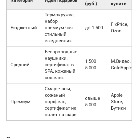
Категория
Идеи подарков
(руб.)
купить
Термокружка,
набор
FixPrice,
Бюджетный
премиум чая,
до 1 500
Ozon
стильный
ежедневник
Беспроводные
наушники,
1 500 —
М.Видео,
Средний
сертификат в
5 000
GoldApple
SPA, кожаный
кошелек
Смарт-часы,
кожаный
Apple
свыше
Премиум
портфель,
Store,
5 000
сертификат на
Бутики
полет на шаре