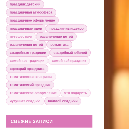
праздник детский
праздничная атмосфера
праздничное оформление
праздничные идеи
праздничный декор
путешествия
развлечение детей
развлечения детей
романтика
свадебные традиции
свадебный юбилей
семейные традиции
семейный праздник
сценарий праздника
тематическая вечеринка
тематический праздник
тематическое оформление
что подарить
чугунная свадьба
юбилей свадьбы
СВЕЖИЕ ЗАПИСИ