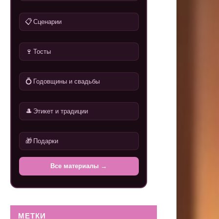
📋
Сценарии
🍷
Тосты
💍
Годовщины и свадьбы
🎩
Этикет и традиции
🎁
Подарки
Все материалы →
МЕТКИ