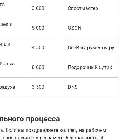
го
3 000
Спортмастер
шеи и
5 000
OZON
ьный
4 500
ВсеИнструменты.ру
бор из
8 000
Подарочный бутик
оздуха
3 500
DNS
льного процесса
а. Если вы поздравляете коллегу на рабочем
жения поездов и регламент безопасности. Я