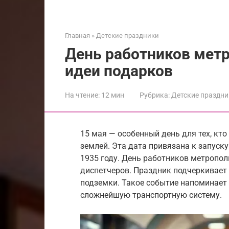
Главная
»
Детские праздники
День работников метр
идеи подарков
На чтение:
12 мин
Рубрика:
Детские праздни
15 мая — особенный день для тех, кт
землей. Эта дата привязана к запуск
1935 году. День работников метропол
диспетчеров. Праздник подчеркивает 
подземки. Такое событие напоминает
сложнейшую транспортную систему.