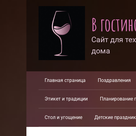
Перейти
к
В гости
контенту
Сайт для те
дома
Главная страница
Поздравления
Этикет и традиции
Планирование 
Стол и угощение
Детские праздни