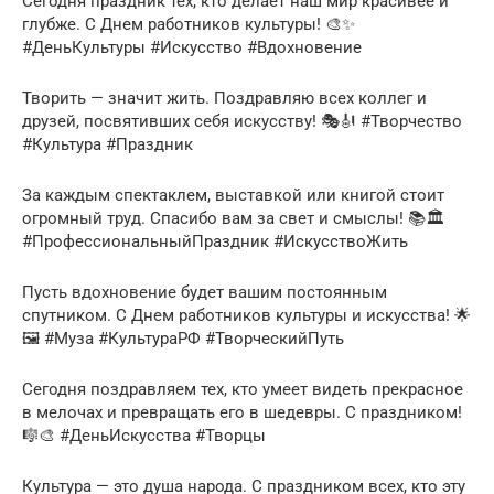
Сегодня праздник тех, кто делает наш мир красивее и
глубже. С Днем работников культуры! 🎨✨
#ДеньКультуры #Искусство #Вдохновение
Творить — значит жить. Поздравляю всех коллег и
друзей, посвятивших себя искусству! 🎭🎻 #Творчество
#Культура #Праздник
За каждым спектаклем, выставкой или книгой стоит
огромный труд. Спасибо вам за свет и смыслы! 📚🏛️
#ПрофессиональныйПраздник #ИскусствоЖить
Пусть вдохновение будет вашим постоянным
спутником. С Днем работников культуры и искусства! 🌟
🖼️ #Муза #КультураРФ #ТворческийПуть
Сегодня поздравляем тех, кто умеет видеть прекрасное
в мелочах и превращать его в шедевры. С праздником!
🎼🎨 #ДеньИскусства #Творцы
Культура — это душа народа. С праздником всех, кто эту