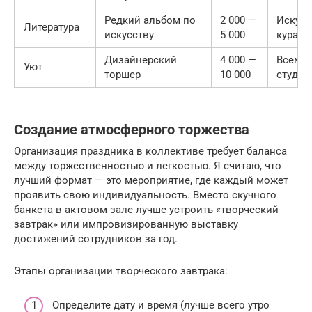
Редкий альбом по
2 000 —
Искусс
Литература
искусству
5 000
курато
Дизайнерский
4 000 —
Всем т
Уют
торшер
10 000
студи
Создание атмосферного торжества
Организация праздника в коллективе требует баланса
между торжественностью и легкостью. Я считаю, что
лучший формат — это мероприятие, где каждый может
проявить свою индивидуальность. Вместо скучного
банкета в актовом зале лучше устроить «творческий
завтрак» или импровизированную выставку
достижений сотрудников за год.
Этапы организации творческого завтрака:
Определите дату и время (лучше всего утро