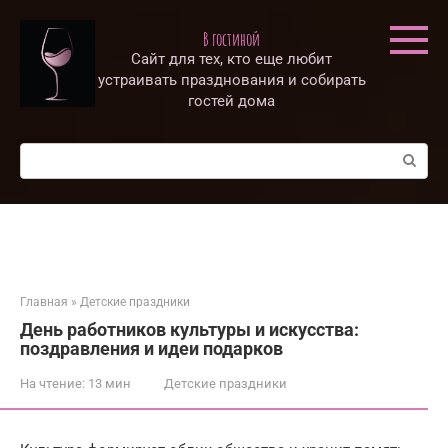
Перейти
к
В гостиной
контенту
Сайт для тех, кто еще любит
устраивать празднования и собирать
гостей дома
Поиск:
Главная
»
Детские праздники
День работников культуры и искусства:
поздравления и идеи подарков
На чтение:
13 мин
Детские праздники