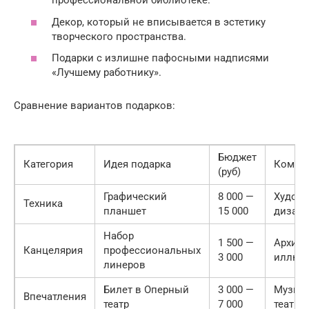
профессиональной библиотеке.
Декор, который не вписывается в эстетику
творческого пространства.
Подарки с излишне пафосными надписями
«Лучшему работнику».
Сравнение вариантов подарков:
Бюджет
Категория
Идея подарка
Кому п
(руб)
Графический
8 000 —
Художн
Техника
планшет
15 000
дизай
Набор
1 500 —
Архите
Канцелярия
профессиональных
3 000
иллюс
линеров
Билет в Оперный
3 000 —
Музык
Впечатления
театр
7 000
театра