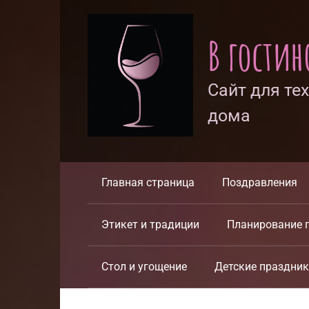
Перейти
к
В гости
контенту
Сайт для те
дома
Главная страница
Поздравления
Этикет и традиции
Планирование 
Стол и угощение
Детские праздни