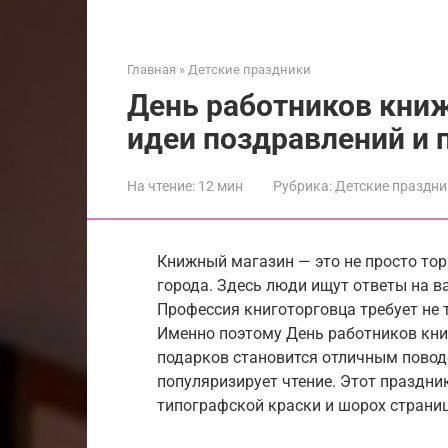
Главная
»
Детские праздники
День работников книж
идеи поздравлений и 
На чтение:
12 мин
Рубрика:
Детские праздни
Книжный магазин — это не просто тор
города. Здесь люди ищут ответы на 
Профессия книготорговца требует не 
Именно поэтому День работников кни
подарков становится отличным повод
популяризирует чтение. Этот праздник
типографской краски и шорох страниц