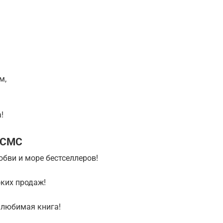
м,
!
 СМС
юбви и море бестселлеров!
ких продаж!
 любимая книга!