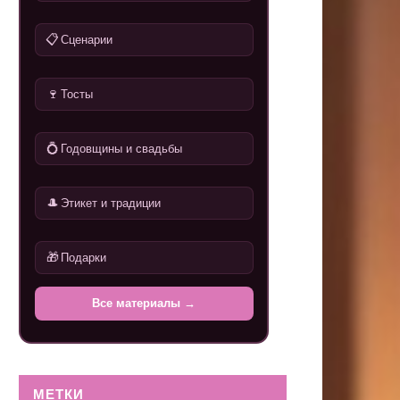
📋
Сценарии
🍷
Тосты
💍
Годовщины и свадьбы
🎩
Этикет и традиции
🎁
Подарки
Все материалы →
МЕТКИ