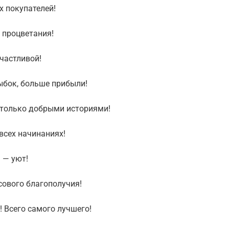
х покупателей!
 процветания!
частливой!
ыбок, больше прибыли!
 только добрыми историями!
всех начинаниях!
 — уют!
ового благополучия!
 Всего самого лучшего!