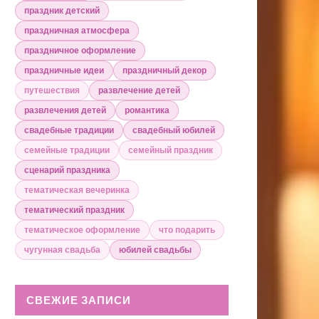
праздник детский
праздничная атмосфера
праздничное оформление
праздничные идеи
праздничный декор
путешествия
развлечение детей
развлечения детей
романтика
свадебные традиции
свадебный юбилей
семейные традиции
семейный праздник
сценарий праздника
тематическая вечеринка
тематический праздник
тематическое оформление
что подарить
чугунная свадьба
юбилей свадьбы
СВЕЖИЕ ЗАПИСИ