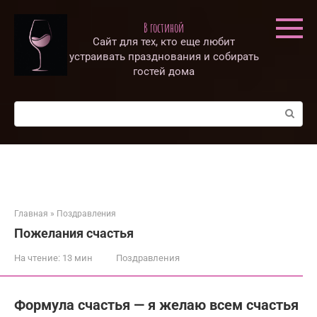
Перейти
к
В гостиной
контенту
Сайт для тех, кто еще любит
устраивать празднования и собирать
гостей дома
Поиск:
Главная
»
Поздравления
Пожелания счастья
На чтение:
13 мин
Поздравления
Формула счастья — я желаю всем счастья