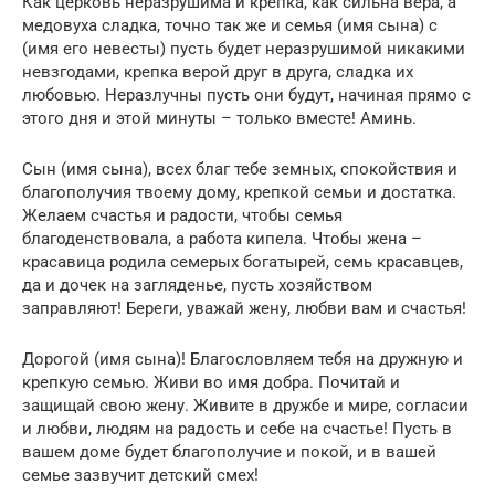
Как церковь неразрушима и крепка, как сильна вера, а
медовуха сладка, точно так же и семья (имя сына) с
(имя его невесты) пусть будет неразрушимой никакими
невзгодами, крепка верой друг в друга, сладка их
любовью. Неразлучны пусть они будут, начиная прямо с
этого дня и этой минуты – только вместе! Аминь.
Сын (имя сына), всех благ тебе земных, спокойствия и
благополучия твоему дому, крепкой семьи и достатка.
Желаем счастья и радости, чтобы семья
благоденствовала, а работа кипела. Чтобы жена –
красавица родила семерых богатырей, семь красавцев,
да и дочек на загляденье, пусть хозяйством
заправляют! Береги, уважай жену, любви вам и счастья!
Дорогой (имя сына)! Благословляем тебя на дружную и
крепкую семью. Живи во имя добра. Почитай и
защищай свою жену. Живите в дружбе и мире, согласии
и любви, людям на радость и себе на счастье! Пусть в
вашем доме будет благополучие и покой, и в вашей
семье зазвучит детский смех!