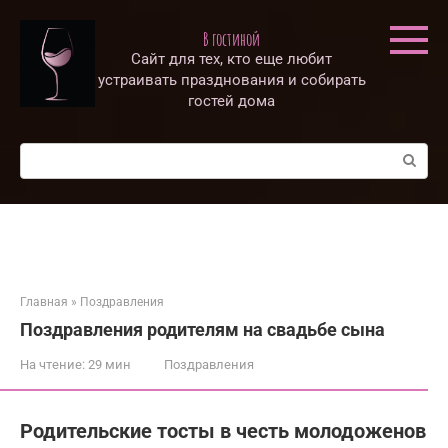
Перейти
к
В гостиной
контенту
Сайт для тех, кто еще любит
устраивать празднования и собирать
гостей дома
Поиск:
Главная
»
Поздравления
Поздравления родителям на свадьбе сына
На чтение:
29 мин
Поздравления
Родительские тосты в честь молодоженов