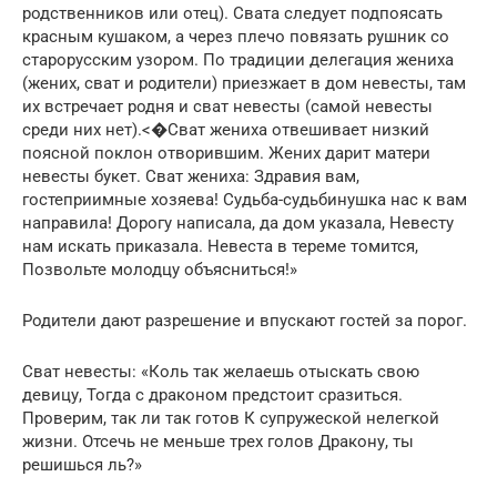
родственников или отец). Свата следует подпоясать
красным кушаком, а через плечо повязать рушник со
старорусским узором. По традиции делегация жениха
(жених, сват и родители) приезжает в дом невесты, там
их встречает родня и сват невесты (самой невесты
среди них нет).<�Сват жениха отвешивает низкий
поясной поклон отворившим. Жених дарит матери
невесты букет. Сват жениха: Здравия вам,
гостеприимные хозяева! Судьба-судьбинушка нас к вам
направила! Дорогу написала, да дом указала, Невесту
нам искать приказала. Невеста в тереме томится,
Позвольте молодцу объясниться!»
Родители дают разрешение и впускают гостей за порог.
Сват невесты: «Коль так желаешь отыскать свою
девицу, Тогда с драконом предстоит сразиться.
Проверим, так ли так готов К супружеской нелегкой
жизни. Отсечь не меньше трех голов Дракону, ты
решишься ль?»