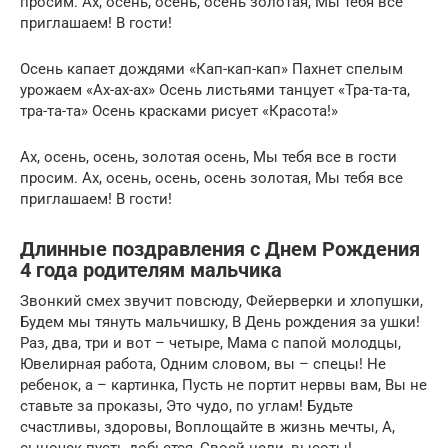
просим. Ах, осень, осень, осень золотая, Мы тебя все
приглашаем! В гости!
Осень капает дождями «Кап-кап-кап» Пахнет спелым
урожаем «Ах-ах-ах» Осень листьями танцует «Тра-та-та,
тра-та-та» Осень красками рисует «Красота!»
Ах, осень, осень, золотая осень, Мы тебя все в гости
просим. Ах, осень, осень, осень золотая, Мы тебя все
приглашаем! В гости!
Длинные поздравления с Днем Рождения
4 года родителям мальчика
Звонкий смех звучит повсюду, Фейерверки и хлопушки,
Будем мы тянуть мальчишку, В День рождения за ушки!
Раз, два, три и вот – четыре, Мама с папой молодцы,
Ювелирная работа, Одним словом, вы – спецы! Не
ребенок, а – картинка, Пусть не портит нервы вам, Вы не
ставьте за проказы, Это чудо, по углам! Будьте
счастливы, здоровы, Воплощайте в жизнь мечты, А,
сыночек пусть добьется, Своей цели, высоты!