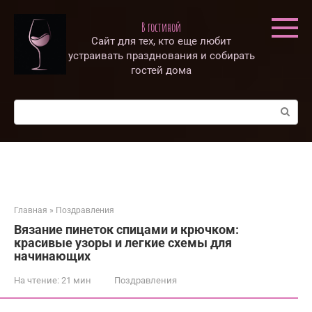
Перейти
к
В гостиной
контенту
Сайт для тех, кто еще любит
устраивать празднования и собирать
гостей дома
Поиск:
Главная
»
Поздравления
Вязание пинеток спицами и крючком:
красивые узоры и легкие схемы для
начинающих
На чтение:
21 мин
Поздравления