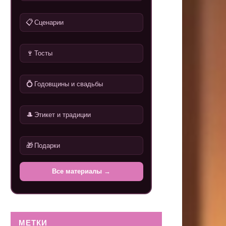
📋
Сценарии
🍷
Тосты
💍
Годовщины и свадьбы
🎩
Этикет и традиции
🎁
Подарки
Все материалы →
МЕТКИ