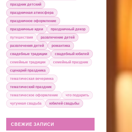
праздник детский
праздничная атмосфера
праздничное оформление
праздничные идеи
праздничный декор
путешествия
развлечение детей
развлечения детей
романтика
свадебные традиции
свадебный юбилей
семейные традиции
семейный праздник
сценарий праздника
тематическая вечеринка
тематический праздник
тематическое оформление
что подарить
чугунная свадьба
юбилей свадьбы
СВЕЖИЕ ЗАПИСИ