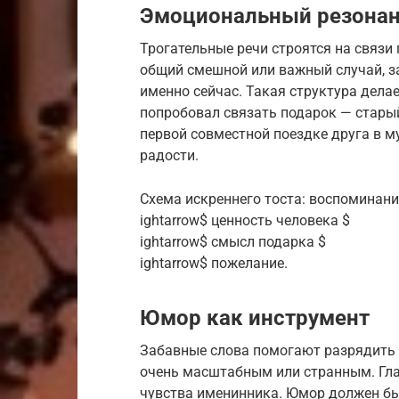
Эмоциональный резона
Трогательные речи строятся на связи
общий смешной или важный случай, за
именно сейчас. Такая структура дел
попробовал связать подарок — стары
первой совместной поездке друга в м
радости.
Схема искреннего тоста: воспоминани
ightarrow$ ценность человека $
ightarrow$ смысл подарка $
ightarrow$ пожелание.
Юмор как инструмент
Забавные слова помогают разрядить 
очень масштабным или странным. Гла
чувства именинника. Юмор должен бы