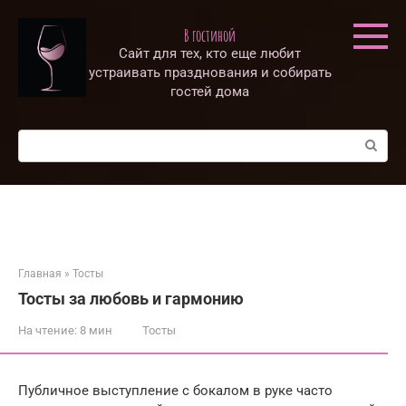
Перейти
к
В гостиной
контенту
Сайт для тех, кто еще любит
устраивать празднования и собирать
гостей дома
Поиск:
Главная
»
Тосты
Тосты за любовь и гармонию
На чтение:
8 мин
Тосты
Публичное выступление с бокалом в руке часто