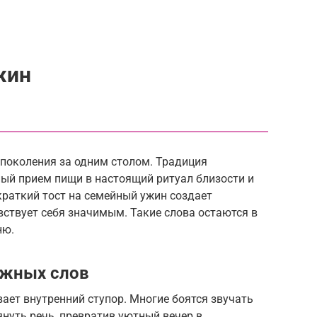
жин
поколения за одним столом. Традиция
ый прием пищи в настоящий ритуал близости и
раткий тост на семейный ужин создает
ствует себя значимым. Такие слова остаются в
ню.
ужных слов
ает внутренний ступор. Многие боятся звучать
януть речь, превратив уютный вечер в