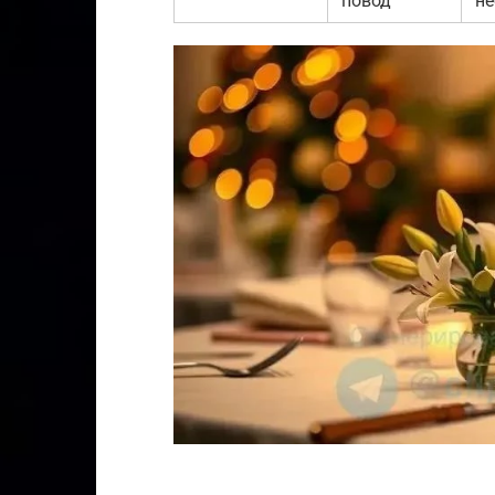
повод
н