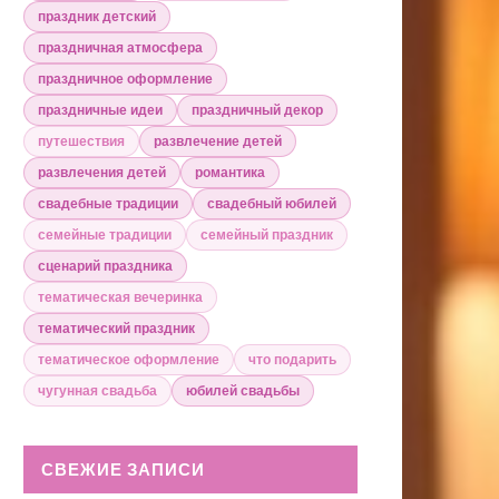
праздник детский
праздничная атмосфера
праздничное оформление
праздничные идеи
праздничный декор
путешествия
развлечение детей
развлечения детей
романтика
свадебные традиции
свадебный юбилей
семейные традиции
семейный праздник
сценарий праздника
тематическая вечеринка
тематический праздник
тематическое оформление
что подарить
чугунная свадьба
юбилей свадьбы
СВЕЖИЕ ЗАПИСИ