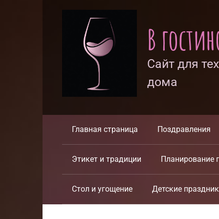
Перейти
к
В гости
контенту
Сайт для те
дома
Главная страница
Поздравления
Этикет и традиции
Планирование 
Стол и угощение
Детские праздни