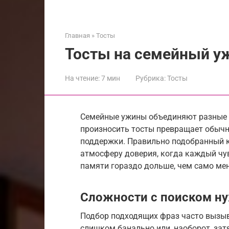
Главная
»
Тосты
Тосты на семейный у
На чтение:
7 мин
Рубрика:
Тосты
Семейные ужины объединяют разные 
произносить тосты превращает обычн
поддержки. Правильно подобранный к
атмосферу доверия, когда каждый чув
памяти гораздо дольше, чем само ме
Сложности с поиском н
Подбор подходящих фраз часто вызыв
слишком банально или, наоборот, зат