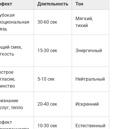
ффект
Длительность
Тон
убокая
Мягкий,
моциональная
30-60 сек
тихий
язь
щий смех,
15-30 сек
Энергичный
гкость
ыстрое
гласие,
5-10 сек
Нейтральный
инство
изнание
20-40 сек
Искренний
слуг, тепло
ффект
10-30 сек
Естественный