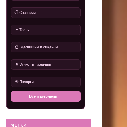
📋
Сценарии
🍷
Тосты
💍
Годовщины и свадьбы
🎩
Этикет и традиции
🎁
Подарки
Все материалы →
МЕТКИ