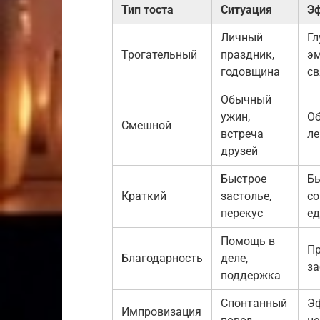
Тип тоста
Ситуация
Э
Личный
Гл
Трогательный
праздник,
э
годовщина
св
Обычный
ужин,
Об
Смешной
встреча
ле
друзей
Быстрое
Б
Краткий
застолье,
со
перекус
ед
Помощь в
Пр
Благодарность
деле,
за
поддержка
Спонтанный
Э
Импровизация