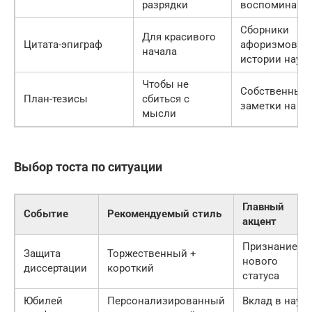
разрядки
воспоминани
Сборники
Для красивого
Цитата-эпиграф
афоризмов, к
начала
истории наук
Чтобы не
Собственные
План-тезисы
сбиться с
заметки на ка
мысли
Выбор тоста по ситуации
Главный
Событие
Рекомендуемый стиль
акцент
Признание
Защита
Торжественный +
нового
диссертации
короткий
статуса
Юбилей
Персонализированный
Вклад в науку