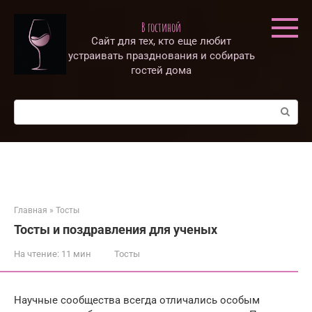
Перейти
к
В гостиной
контенту
Сайт для тех, кто еще любит
устраивать празднования и собирать
гостей дома
Поиск:
Главная
»
Тосты
Тосты и поздравления для ученых
На чтение:
11 мин
Тосты
Научные сообщества всегда отличались особым