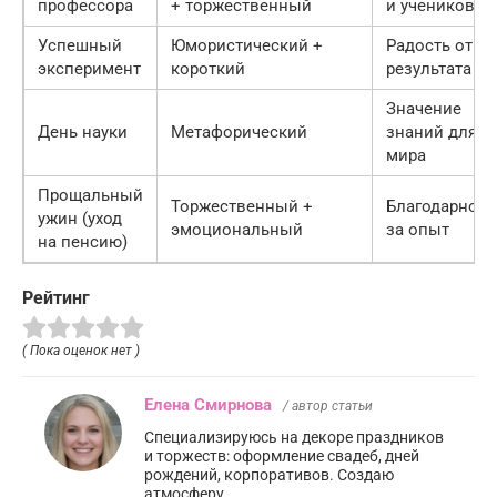
профессора
+ торжественный
и учеников
Успешный
Юмористический +
Радость от
эксперимент
короткий
результата
Значение
День науки
Метафорический
знаний для
мира
Прощальный
Торжественный +
Благодарност
ужин (уход
эмоциональный
за опыт
на пенсию)
Рейтинг
( Пока оценок нет )
Елена Смирнова
/ автор статьи
Специализируюсь на декоре праздников
и торжеств: оформление свадеб, дней
рождений, корпоративов. Создаю
атмосферу.