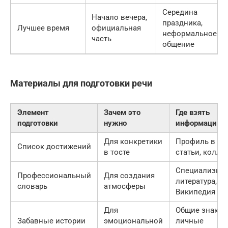
Середина
Начало вечера,
праздника,
Лучшее время
официальная
неформальное
часть
общение
Материалы для подготовки речи
Элемент
Зачем это
Где взять
подготовки
нужно
информацию
Для конкретики
Профиль в соц
Список достижений
в тосте
статьи, колле
Специализир
Профессиональный
Для создания
литература,
словарь
атмосферы
Википедия
Для
Общие знаком
Забавные истории
эмоциональной
личные