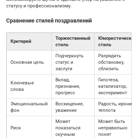
статусу и профессионализму.
Сравнение стилей поздравлений
Торжественный
Юмористический
Критерий
стиль
стиль
Подчеркнуть
Разрядить
Основная цель
статус и
обстановку,
заслуги
сблизить
Вклад,
Гипотеза,
Ключевые
признание,
катализатор,
слова
прогресс
эксперимент
Эмоциональный
Восхищение,
Радость, ирония,
фон
уважение
теплота
Может
Может быть
Риск
показаться
неправильно
скучным
понят