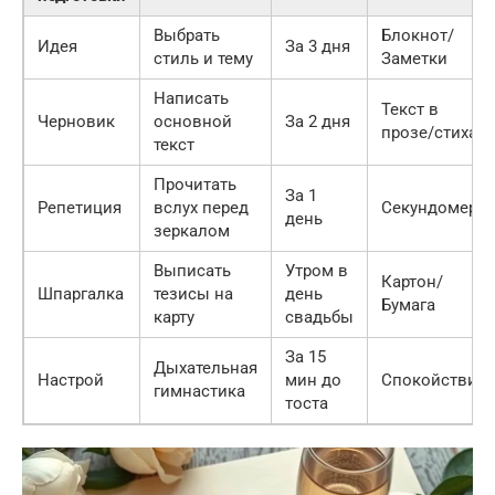
Выбрать
Блокнот/
Идея
За 3 дня
стиль и тему
Заметки
Написать
Текст в
Черновик
основной
За 2 дня
прозе/стихах
текст
Прочитать
За 1
Репетиция
вслух перед
Секундомер
день
зеркалом
Выписать
Утром в
Картон/
Шпаргалка
тезисы на
день
Бумага
карту
свадьбы
За 15
Дыхательная
Настрой
мин до
Спокойствие
гимнастика
тоста