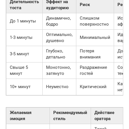
Длительность
Эффект на
Риск
Реко
тоста
аудиторию
Динамично,
Слишком
Испо
До 1 минуты
бодро
поверхностно
афор
Оптимально,
Идеа
1-3 минуты
Минимальный
душевно
вари
Глубоко,
Потеря
Доба
3-5 минут
детально
внимания
исто
Свыше 5
Монотонно,
Раздражение
Сокр
минут
затянуто
гостей
текст
Кате
10+ минут
Неуместно
Критический
нет
Желаемая
Рекомендуемый
Действие
эмоция
стиль
оратора
Тихий,