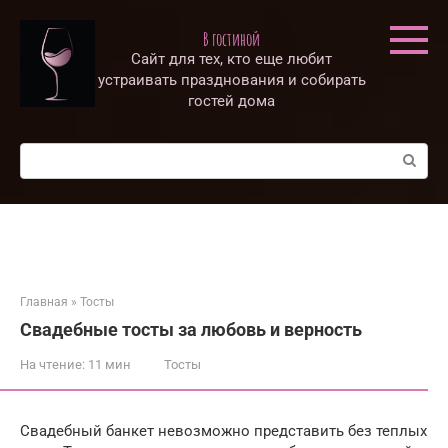
Перейти
к
В гостиной
контенту
Сайт для тех, кто еще любит
устраивать празднования и собирать
гостей дома
Поиск:
Главная
»
Тосты
Свадебные тосты за любовь и верность
На чтение:
11 мин
Тосты
Свадебный банкет невозможно представить без теплых