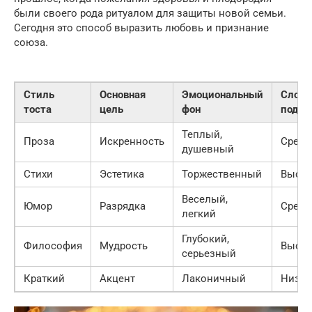
были своего рода ритуалом для защиты новой семьи.
Сегодня это способ выразить любовь и признание
союза.
Стиль
Основная
Эмоциональный
Сложн
тоста
цель
фон
подго
Теплый,
Проза
Искренность
Средн
душевный
Стихи
Эстетика
Торжественный
Высок
Веселый,
Юмор
Разрядка
Средн
легкий
Глубокий,
Философия
Мудрость
Высок
серьезный
Краткий
Акцент
Лаконичный
Низка