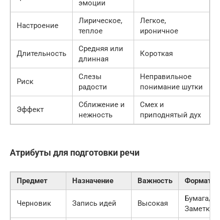
эмоции
Лирическое,
Легкое,
Настроение
теплое
ироничное
Средняя или
Длительность
Короткая
длинная
Слезы
Неправильное
Риск
радости
понимание шутки
Сближение и
Смех и
Эффект
нежность
приподнятый дух
Атрибуты для подготовки речи
Предмет
Назначение
Важность
Формат
Бумага/
Черновик
Запись идей
Высокая
Заметки