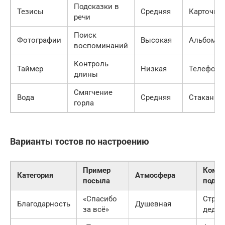
Подсказки в
Тезисы
Средняя
Карточка
речи
Поиск
Фотографии
Высокая
Альбом
воспоминаний
Контроль
Таймер
Низкая
Телефон
длины
Смягчение
Вода
Средняя
Стакан
горла
Варианты тостов по настроению
Пример
Кому
Категория
Атмосфера
посыла
подхо
«Спасибо
Строг
Благодарность
Душевная
за всё»
дедуш