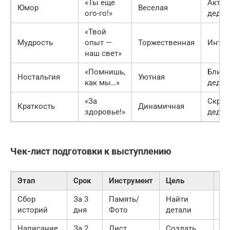
«Ты еще
Актив
Юмор
Веселая
ого-го!»
дедуш
«Твой
Мудрость
опыт —
Торжественная
Интел
наш свет»
«Помнишь,
Близк
Ностальгия
Уютная
как мы…»
дедуш
«За
Скро
Краткость
Динамичная
здоровье!»
дедуш
Чек-лист подготовки к выступлению
Этап
Срок
Инструмент
Цель
Ст
Сбор
За 3
Память/
Найти
Го
историй
дня
Фото
детали
Написание
За 2
Лист
Создать