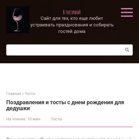
Перейти
к
В гостиной
контенту
Сайт для тех, кто еще любит
устраивать празднования и собирать
гостей дома
Поиск:
Главная
»
Тосты
Поздравления и тосты с днем рождения для
дедушки
На чтение:
10 мин
Тосты