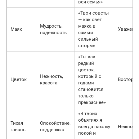
вся семья»
«Твои советы
— как свет
Мудрость,
маяка в
Маяк
Уважени
надежность
самый
сильный
шторм»
«Ты как
редкий
цветок,
Нежность,
который с
Цветок
Восторг
красота
годами
становится
только
прекраснее»
«В твоих
объятиях я
Тихая
Спокойствие,
всегда нахожу
Нежност
гавань
поддержка
покой и