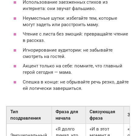
Использование заезженных стихов из
интернета: они звучат фальшиво.
Неуместные шутки: избегайте тем, которые
могут задеть или расстроить маму.
Чтение с листа без эмоций: превращайте чтение
в рассказ.
Игнорирование аудитории: не забывайте
смотреть на гостей.
Акцент только на себе: помните, что главный
герой сегодня — мама.
Спешка в конце: не обрывайте речь резко, дайте
ей логически завершиться.
Тип
Фраза для
Связующая
Зав
поздравления
начала
фраза
«Я долго
«И в этот
«Я 
Эмоциональный
думал, что
момент я
оче