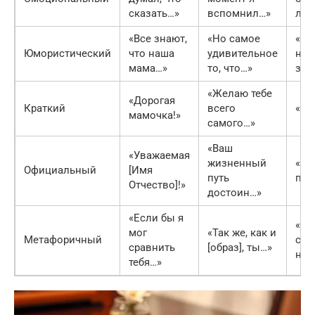
сказать…»
вспомнил…»
лю
«Все знают,
«Но самое
«За
Юмористический
что наша
удивительное
неи
мама…»
то, что…»
зад
«Желаю тебе
«Дорогая
Краткий
всего
«С 
мамочка!»
самого…»
«Ваш
«Уважаемая
жизненный
«Пр
Официальный
[Имя
путь
поз
Отчество]!»
достоин…»
«Если бы я
«Пу
мог
«Так же, как и
Метафоричный
све
сравнить
[образ], ты…»
не 
тебя…»