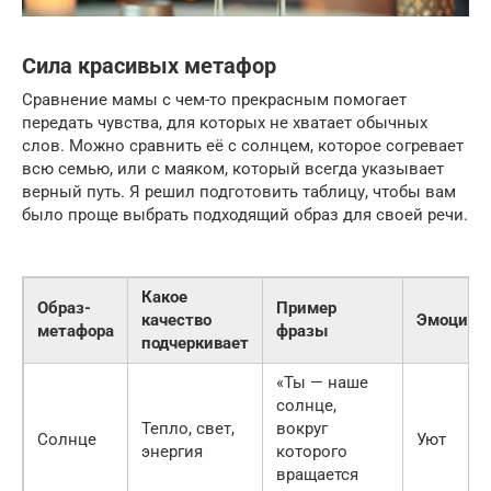
Сила красивых метафор
Сравнение мамы с чем-то прекрасным помогает
передать чувства, для которых не хватает обычных
слов. Можно сравнить её с солнцем, которое согревает
всю семью, или с маяком, который всегда указывает
верный путь. Я решил подготовить таблицу, чтобы вам
было проще выбрать подходящий образ для своей речи.
Какое
Образ-
Пример
качество
Эмоция
метафора
фразы
подчеркивает
«Ты — наше
солнце,
Тепло, свет,
вокруг
Солнце
Уют
энергия
которого
вращается