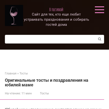
Перейти
к
В гостиной
контенту
Сайт для тех, кто еще любит
устраивать празднования и собирать
гостей дома
Поиск:
Главная
»
Тосты
Оригинальные тосты и поздравления на
юбилей маме
На чтение:
11 мин
Тосты