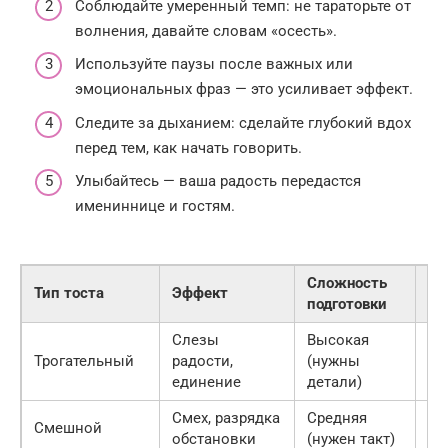
Соблюдайте умеренный темп: не тараторьте от
волнения, давайте словам «осесть».
Используйте паузы после важных или
эмоциональных фраз — это усиливает эффект.
Следите за дыханием: сделайте глубокий вдох
перед тем, как начать говорить.
Улыбайтесь — ваша радость передастся
имениннице и гостям.
Сложность
Тип тоста
Эффект
Дл
подготовки
Слезы
Высокая
Трогательный
радости,
(нужны
3-
единение
детали)
Смех, разрядка
Средняя
Смешной
1-
обстановки
(нужен такт)