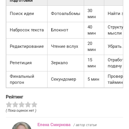
подготовки
30
Поиск идеи
Фотоальбомы
Найти зац
мин
40
Структури
Набросок текста
Блокнот
мин
мысли
20
Редактирование
Чтение вслух
Убрать л
мин
15
Отработат
Репетиция
Зеркало
мин
подачу
Финальный
Проверит
Секундомер
5 мин
прогон
тайминг
Рейтинг
( Пока оценок нет )
Елена Смирнова
/ автор статьи