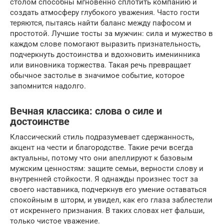
столом способны мгновенно сплотить компанию и
создать атмосферу глубокого уважения. Часто гости
теряются, пытаясь найти баланс между пафосом и
простотой. Лучшие тосты за мужчин: сила и мужество в
каждом слове помогают выразить признательность,
подчеркнуть достоинства и вдохновить именинника
или виновника торжества. Такая речь превращает
обычное застолье в значимое событие, которое
запомнится надолго.
Вечная классика: слова о силе и
достоинстве
Классический стиль подразумевает сдержанность,
акцент на чести и благородстве. Такие речи всегда
актуальны, потому что они апеллируют к базовым
мужским ценностям: защите семьи, верности слову и
внутренней стойкости. Я однажды произнес тост за
своего наставника, подчеркнув его умение оставаться
спокойным в шторм, и увидел, как его глаза заблестели
от искреннего признания. В таких словах нет фальши,
только чистое уважение.