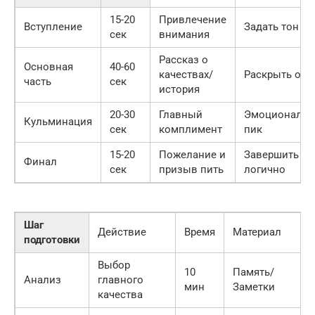
15-20
Привлечение
Вступление
Задать тон
сек
внимания
Рассказ о
Основная
40-60
качествах/
Раскрыть обр
часть
сек
история
20-30
Главный
Эмоциональ
Кульминация
сек
комплимент
пик
15-20
Пожелание и
Завершить
Финал
сек
призыв пить
логично
Шаг
Действие
Время
Материал
подготовки
Выбор
10
Память/
Анализ
главного
мин
Заметки
качества