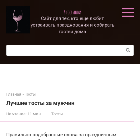
Перейти
к
В гостиной
контенту
Сайт для тех, кто еще любит
устраивать празднования и собирать
гостей дома
Поиск:
Главная
»
Тосты
Лучшие тосты за мужчин
На чтение:
11 мин
Тосты
Правильно подобранные слова за праздничным