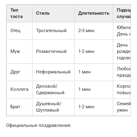
Тип
Подходя
Стиль
Длительность
тоста
случай
Юбилей,
Отец
Трогательный
2-3 мин
День отц
День
Муж
Романтичный
1-2 мин
рождения
годовщи
Любой
Друг
Неформальный
1 мин
праздни
Деловой/
Корпорат
Коллега
1 мин
Сдержанный
повыше
Душевный/
Семейн
Брат
1-2 мин
Шутливый
ужин
Официальные поздравления: