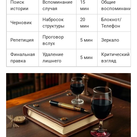
Поиск
Вспоминание
15
Общие
истории
случая
мин
воспоминания
Набросок
20
Блокнот/
Черновик
структуры
мин
Телефон
Проговор
Репетиция
5 мин
Зеркало
вслух
Финальная
Удаление
Критический
5 мин
правка
лишнего
взгляд