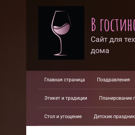
Перейти
к
В гости
контенту
Сайт для те
дома
Главная страница
Поздравления
Этикет и традиции
Планирование 
Стол и угощение
Детские праздни