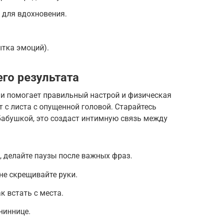
 для вдохновения.
ытка эмоций).
го результата
ми помогает правильный настрой и физическая
т с листа с опущенной головой. Старайтесь
бабушкой, это создаст интимную связь между
 делайте паузы после важных фраз.
не скрещивайте руки.
к встать с места.
ниннице.