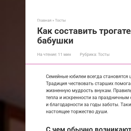
Главная
»
Тосты
Как составить трогат
бабушки
На чтение:
11 мин
Рубрика:
Тосты
Семейные юбилеи всегда становятся 
Традиция чествовать старших помогае
жизненную мудрость внукам. Правиль
тепла и искренности за праздничным с
и благодарности за годы заботы. Та
настоящее торжество души.
С чем обычно возникают