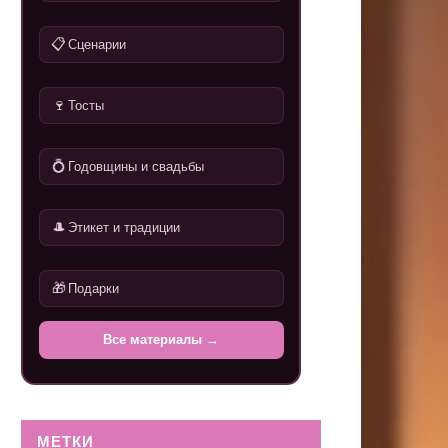
📋
Сценарии
🍷
Тосты
💍
Годовщины и свадьбы
🎩
Этикет и традиции
🎁
Подарки
Все материалы →
МЕТКИ