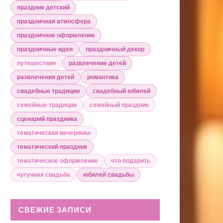
праздник детский
праздничная атмосфера
праздничное оформление
праздничные идеи
праздничный декор
путешествия
развлечение детей
развлечения детей
романтика
свадебные традиции
свадебный юбилей
семейные традиции
семейный праздник
сценарий праздника
тематическая вечеринка
тематический праздник
тематическое оформление
что подарить
чугунная свадьба
юбилей свадьбы
СВЕЖИЕ ЗАПИСИ