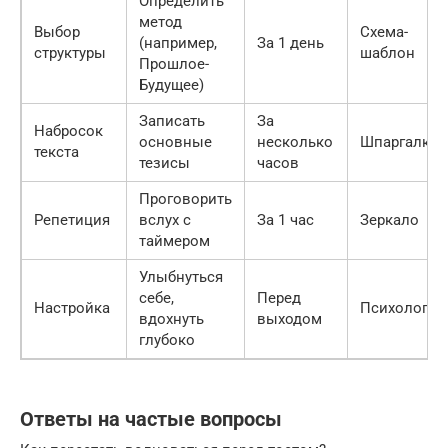
Определить
метод
Выбор
Схема-
(например,
За 1 день
структуры
шаблон
Прошлое-
Будущее)
Записать
За
Набросок
основные
несколько
Шпаргалка
текста
тезисы
часов
Проговорить
Репетиция
вслух с
За 1 час
Зеркало
таймером
Улыбнуться
себе,
Перед
Настройка
Психология
вдохнуть
выходом
глубоко
Ответы на частые вопросы