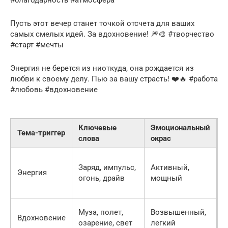
Пусть этот вечер станет точкой отсчета для ваших
самых смелых идей. За вдохновение! 🎆🎨 #творчество
#старт #мечты
Энергия не берется из ниоткуда, она рождается из
любви к своему делу. Пью за вашу страсть! ❤️🔥 #работа
#любовь #вдохновение
Ключевые
Эмоциональный
Ц
Тема-триггер
слова
окрас
и
Заряд, импульс,
Активный,
П
Энергия
огонь, драйв
мощный
д
Муза, полет,
Возвышенный,
П
Вдохновение
озарение, свет
легкий
т