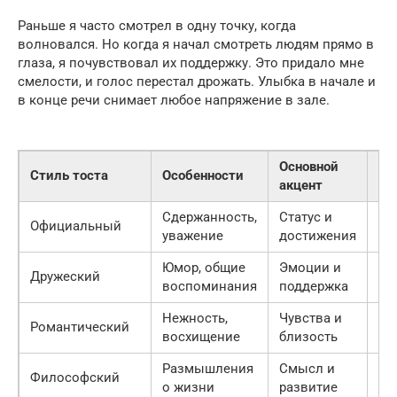
Раньше я часто смотрел в одну точку, когда
волновался. Но когда я начал смотреть людям прямо в
глаза, я почувствовал их поддержку. Это придало мне
смелости, и голос перестал дрожать. Улыбка в начале и
в конце речи снимает любое напряжение в зале.
Основной
Ре
Стиль тоста
Особенности
акцент
то
Сдержанность,
Статус и
Официальный
То
уважение
достижения
Юмор, общие
Эмоции и
Дружеский
Те
воспоминания
поддержка
Нежность,
Чувства и
Ин
Романтический
восхищение
близость
мя
Размышления
Смысл и
Философский
За
о жизни
развитие