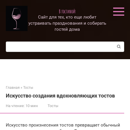
Перейти
к
В гостиной
контенту
Сайт для тех, кто еще любит
устраивать празднования и собирать
гостей дома
Поиск:
Главная
»
Тосты
Искусство создания вдохновляющих тостов
На чтение:
10 мин
Тосты
Искусство произнесения тостов превращает обычный