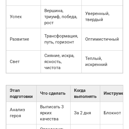
Вершина,
Уверенный,
П
Успех
триумф, победа,
твердый
з
рост
Трансформация,
П
Развитие
Оптимистичный
путь, горизонт
р
Сияние, искра,
Теплый,
П
Свет
ясность,
искренний
д
чистота
Этап
Когда
Что сделать
Инструмент
подготовки
выполнять
Выписать 3
Анализ
ярких
За 2 дня
Блокнот
героя
качества