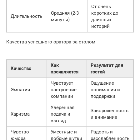
От очень
Средняя (2-3
коротких до
Длительность
минуты)
длинных
историй
Качества успешного оратора за столом
Как
Результат для
Качество
проявляется
гостей
Чувствует
Ощущение
Эмпатия
настроение
понимания и
компании
поддержки
Уверенная
Завороженность
Харизма
подача и
и внимание
взгляд
Чувство
Уместные и
Радость и
юмора
добрые шутки
расслабленность