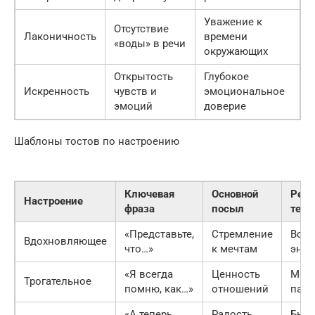
Уважение к
Отсутствие
Лаконичность
времени
«воды» в речи
окружающих
Открытость
Глубокое
Искренность
чувств и
эмоциональное
эмоций
доверие
Шаблоны тостов по настроению
Ключевая
Основной
Рек
Настроение
фраза
посыл
темп
«Представьте,
Стремление
Восх
Вдохновляющее
что…»
к мечтам
энер
«Я всегда
Ценность
Медл
Трогательное
помню, как…»
отношений
пауз
«А теперь
Радость
Быст