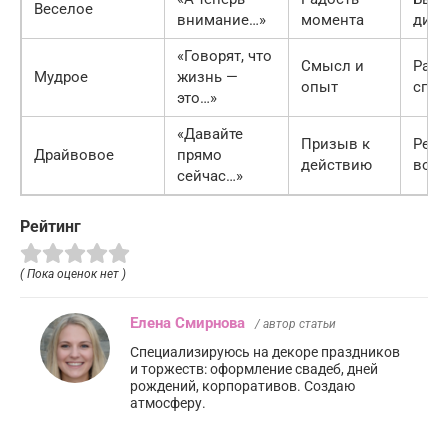
Веселое
внимание…»
момента
дин
«Говорят, что
Смысл и
Разм
Мудрое
жизнь —
опыт
спо
это…»
«Давайте
Призыв к
Резк
Драйвовое
прямо
действию
вос
сейчас…»
Рейтинг
( Пока оценок нет )
Елена Смирнова
/ автор статьи
Специализируюсь на декоре праздников
и торжеств: оформление свадеб, дней
рождений, корпоративов. Создаю
атмосферу.