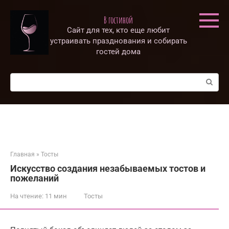
Перейти
к
В гостиной
контенту
Сайт для тех, кто еще любит
устраивать празднования и собирать
гостей дома
Поиск:
Главная
»
Тосты
Искусство создания незабываемых тостов и
пожеланий
На чтение:
11 мин
Тосты