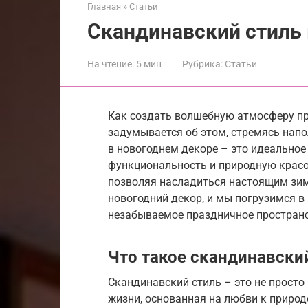
Главная
»
Статьи
Скандинавский стиль 
На чтение:
5 мин
Рубрика:
Статьи
Как создать волшебную атмосферу п
задумывается об этом, стремясь нап
в новогоднем декоре – это идеальное 
функциональность и природную красо
позволяя насладиться настоящим зим
новогодний декор, и мы погрузимся в
незабываемое праздничное пространс
Что такое скандинавски
Скандинавский стиль – это не просто
жизни, основанная на любви к природе