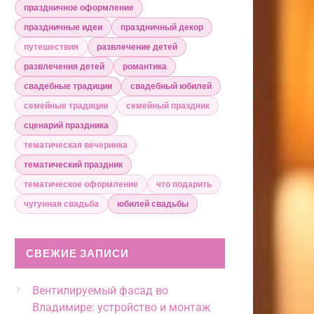
праздничное оформление
праздничные идеи
праздничный декор
путешествия
развлечение детей
развлечения детей
романтика
свадебные традиции
свадебный юбилей
семейные традиции
семейный праздник
сценарий праздника
тематическая вечеринка
тематический праздник
тематическое оформление
что подарить
чугунная свадьба
юбилей свадьбы
СВЕЖИЕ ЗАПИСИ
Вентилируемый фасад во
Владимире: устройство и монтаж