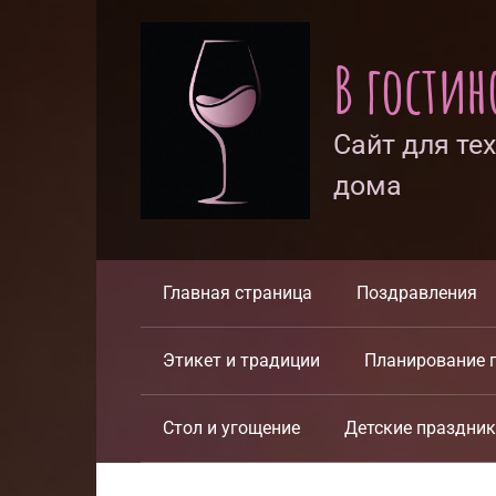
Перейти
к
В гости
контенту
Сайт для те
дома
Главная страница
Поздравления
Этикет и традиции
Планирование 
Стол и угощение
Детские праздни