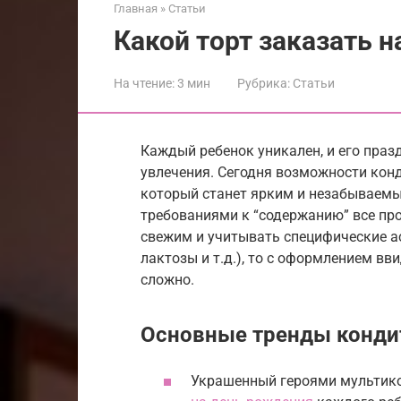
Главная
»
Статьи
Какой торт заказать 
На чтение:
3 мин
Рубрика:
Статьи
Каждый ребенок уникален, и его праз
увлечения. Сегодня возможности конд
который станет ярким и незабываемы
требованиями к “содержанию” все пр
свежим и учитывать специфические ас
лактозы и т.д.), то с оформлением в
сложно.
Основные тренды конди
Украшенный героями мультик