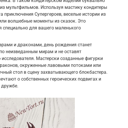
енка. В таком кондитерском изделии буквально
из мультфильмов. Используя мастику кондитеры
а приключения Супергероев, веселые истории из
ли волшебные моменты из сказок. Это
я специально для вашего маленького
врами и драконами, день рождения станет
по неизведанным мирам и не оставят
 исследователя. Мастерски созданные фигурки
драконов, окруженные лавовыми потоками или
чный стол в сцену захватывающего блокбастера.
мечтают о собственных героических подвигах и
 дружбе.