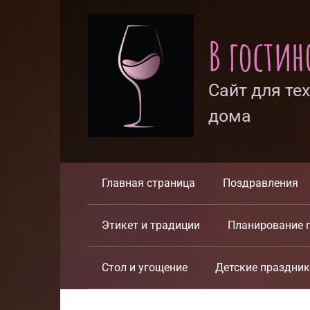
Перейти
к
В гости
контенту
Сайт для те
дома
Главная страница
Поздравления
Этикет и традиции
Планирование 
Стол и угощение
Детские праздни