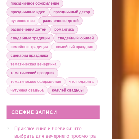
праздничное оформление
праздничные идеи
праздничный декор
путешествия
развлечение детей
развлечения детей
романтика
свадебные традиции
свадебный юбилей
семейные традиции
семейный праздник
сценарий праздника
тематическая вечеринка
тематический праздник
тематическое оформление
что подарить
чугунная свадьба
юбилей свадьбы
СВЕЖИЕ ЗАПИСИ
Приключения и боевики: что
выбрать для вечернего просмотра