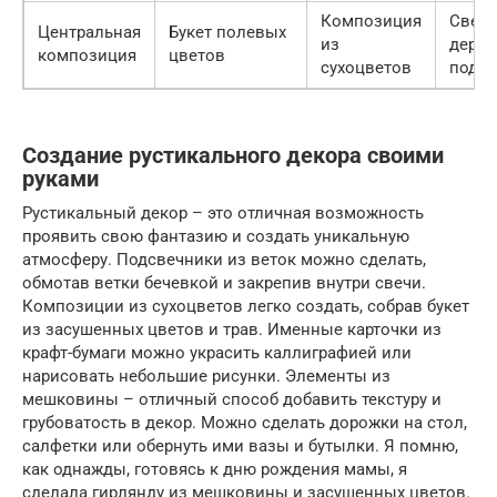
Композиция
Свечи
Центральная
Букет полевых
из
дере
композиция
цветов
сухоцветов
подсв
Создание рустикального декора своими
руками
Рустикальный декор – это отличная возможность
проявить свою фантазию и создать уникальную
атмосферу. Подсвечники из веток можно сделать,
обмотав ветки бечевкой и закрепив внутри свечи.
Композиции из сухоцветов легко создать, собрав букет
из засушенных цветов и трав. Именные карточки из
крафт-бумаги можно украсить каллиграфией или
нарисовать небольшие рисунки. Элементы из
мешковины – отличный способ добавить текстуру и
грубоватость в декор. Можно сделать дорожки на стол,
салфетки или обернуть ими вазы и бутылки. Я помню,
как однажды, готовясь к дню рождения мамы, я
сделала гирлянду из мешковины и засушенных цветов.