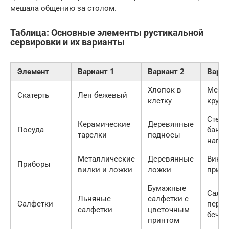
мешала общению за столом.
Таблица: Основные элементы рустикальной
сервировки и их варианты
Элемент
Вариант 1
Вариант 2
Вариа
Хлопок в
Мешк
Скатерть
Лен бежевый
клетку
круж
Стек
Керамические
Деревянные
Посуда
банки
тарелки
подносы
напит
Металлические
Деревянные
Винт
Приборы
вилки и ложки
ложки
приб
Бумажные
Салфе
Льняные
салфетки с
Салфетки
пере
салфетки
цветочным
бечев
принтом