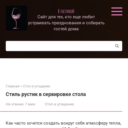
Перейти
к
В гостиной
контенту
Сайт для тех, кто еще любит
устраивать празднования и собирать
гостей дома
Поиск:
Главная
»
Стол и угощение
Стиль рустик в сервировке стола
На чтение:
7 мин
Стол и угощение
Как часто хочется создать вокруг себя атмосферу тепла,