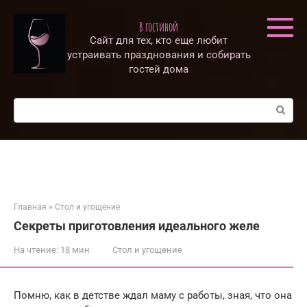
Перейти
к
В гостиной
контенту
Сайт для тех, кто еще любит
устраивать празднования и собирать
гостей дома
Поиск:
Главная
»
Стол и угощение
Секреты приготовления идеального желе
На чтение:
18 мин
Стол и угощение
Помню, как в детстве ждал маму с работы, зная, что она