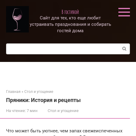
Перейти
к
В гостиной
контенту
Сайт для тех, кто еще любит
устраивать празднования и собирать
гостей дома
Поиск:
Главная
»
Стол и угощение
Пряники: История и рецепты
На чтение:
7 мин
Стол и угощение
Что может быть уютнее, чем запах свежеиспеченных