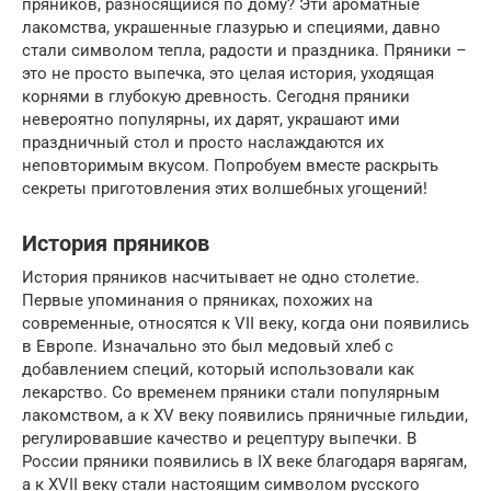
пряников, разносящийся по дому? Эти ароматные
лакомства, украшенные глазурью и специями, давно
стали символом тепла, радости и праздника. Пряники –
это не просто выпечка, это целая история, уходящая
корнями в глубокую древность. Сегодня пряники
невероятно популярны, их дарят, украшают ими
праздничный стол и просто наслаждаются их
неповторимым вкусом. Попробуем вместе раскрыть
секреты приготовления этих волшебных угощений!
История пряников
История пряников насчитывает не одно столетие.
Первые упоминания о пряниках, похожих на
современные, относятся к VII веку, когда они появились
в Европе. Изначально это был медовый хлеб с
добавлением специй, который использовали как
лекарство. Со временем пряники стали популярным
лакомством, а к XV веку появились пряничные гильдии,
регулировавшие качество и рецептуру выпечки. В
России пряники появились в IX веке благодаря варягам,
а к XVII веку стали настоящим символом русского