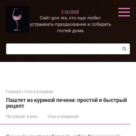
Перейти
к
В гостиной
контенту
Сайт для тех, кто еще любит
устраивать празднования и собирать
гостей дома
Поиск:
Главная
»
Стол и угощение
Паштет из куриной печени: простой и быстрый
рецепт
На чтение:
6 мин
Стол и угощение