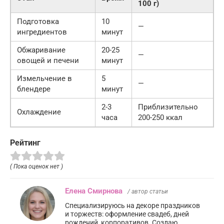
100 г)
Подготовка
10
—
ингредиентов
минут
Обжаривание
20-25
—
овощей и печени
минут
Измельчение в
5
—
блендере
минут
2-3
Приблизительно
Охлаждение
часа
200-250 ккал
Рейтинг
( Пока оценок нет )
Елена Смирнова
/ автор статьи
Специализируюсь на декоре праздников
и торжеств: оформление свадеб, дней
рождений, корпоративов. Создаю