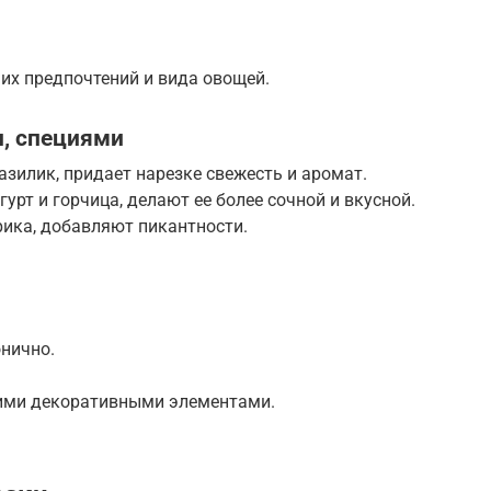
их предпочтений и вида овощей.
и, специями
базилик, придает нарезке свежесть и аромат.
гурт и горчица, делают ее более сочной и вкусной.
прика, добавляют пикантности.
онично.
угими декоративными элементами.