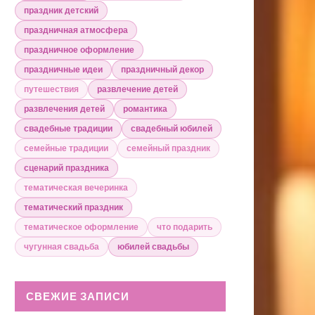
праздник детский
праздничная атмосфера
праздничное оформление
праздничные идеи
праздничный декор
путешествия
развлечение детей
развлечения детей
романтика
свадебные традиции
свадебный юбилей
семейные традиции
семейный праздник
сценарий праздника
тематическая вечеринка
тематический праздник
тематическое оформление
что подарить
чугунная свадьба
юбилей свадьбы
СВЕЖИЕ ЗАПИСИ