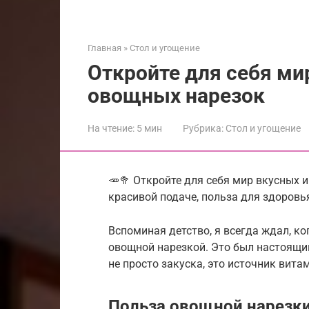
Главная
»
Стол и угощение
Откройте для себя ми
овощных нарезок
На чтение:
5 мин
Рубрика:
Стол и угощение
🥕🥦 Откройте для себя мир вкусных 
красивой подаче, польза для здоровь
Вспоминая детство, я всегда ждал, к
овощной нарезкой. Это был настоящий
не просто закуска, это источник вита
Польза овощной нарезк