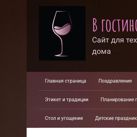
Перейти
к
В гости
контенту
Сайт для те
дома
Главная страница
Поздравления
Этикет и традиции
Планирование 
Стол и угощение
Детские праздни