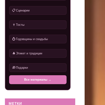
📋
Сценарии
🍷
Тосты
💍
Годовщины и свадьбы
🎩
Этикет и традиции
🎁
Подарки
Все материалы →
МЕТКИ