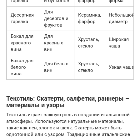
тарелка
и бульонов
фарфор
форма
Для
Десертная
Керамика,
Небольшой
десертов и
тарелка
фарфор
диаметр
фруктов
Бокал для
Для
Хрусталь,
Широкая
красного
красных
стекло
чаша
вина
вин
Бокал для
Для белых
Хрусталь,
белого
Узкая чаша
вин
стекло
вина
Текстиль: Скатерти, салфетки, раннеры –
материалы и узоры
Текстиль играет важную роль в создании итальянской
атмосферы. Используются натуральные материалы,
такие как лен, хлопок и шелк. Скатерть может быть
однотонной или с узором. Традиционные итальянские