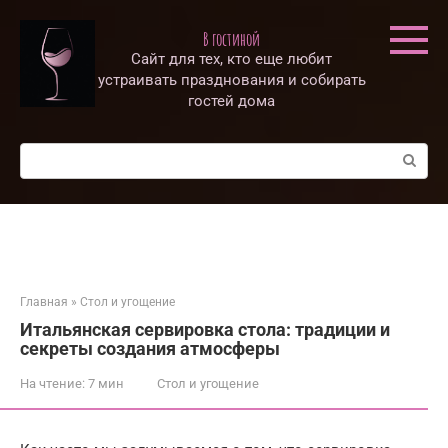
Перейти
к
В гостиной
контенту
Сайт для тех, кто еще любит
устраивать празднования и собирать
гостей дома
Поиск:
Главная
»
Стол и угощение
Итальянская сервировка стола: традиции и
секреты создания атмосферы
На чтение:
7 мин
Стол и угощение