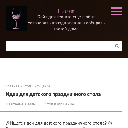
Перейти
к
В гостиной
контенту
Сайт для тех, кто еще любит
устраивать празднования и собирать
гостей дома
Поиск:
Главная
»
Стол и угощение
Идеи для детского праздничного стола
На чтение:
6 мин
Стол и угощение
🎉Ищете идеи для детского праздничного стола? 🎂