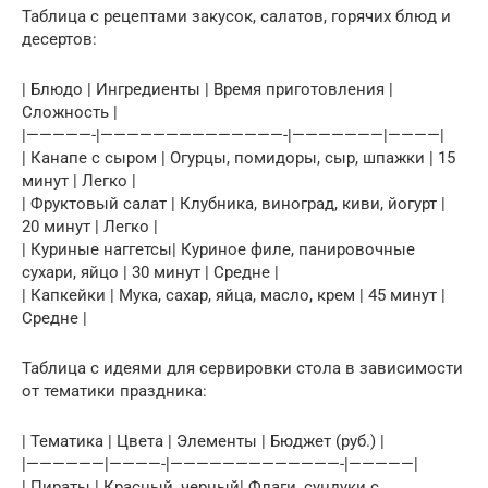
Таблица с рецептами закусок, салатов, горячих блюд и
десертов:
| Блюдо | Ингредиенты | Время приготовления |
Сложность |
|—————-|——————————————-|———————|————|
| Канапе с сыром | Огурцы, помидоры, сыр, шпажки | 15
минут | Легко |
| Фруктовый салат | Клубника, виноград, киви, йогурт |
20 минут | Легко |
| Куриные наггетсы| Куриное филе, панировочные
сухари, яйцо | 30 минут | Средне |
| Капкейки | Мука, сахар, яйца, масло, крем | 45 минут |
Средне |
Таблица с идеями для сервировки стола в зависимости
от тематики праздника:
| Тематика | Цвета | Элементы | Бюджет (руб.) |
|——————|————-|—————————————-|—————|
| Пираты | Красный, черный| Флаги, сундуки с