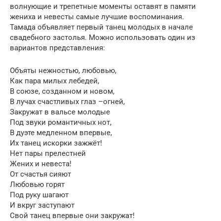
волнующие и трепетные моменты оставят в памяти
жениха и невесты самые лучшие воспоминания.
Тамада объявляет первый танец молодых в начале
свадебного застолья. Можно использовать один из
вариантов представления:
Объяты нежностью, любовью,
Как пара милых лебедей,
В союзе, созданном и новом,
В лучах счастливых глаз –огней,
Закружат в вальсе молодые
Под звуки романтичных нот,
В дуэте медленном впервые,
Их танец искорки зажжёт!
Нет пары прелестней
Жених и невеста!
От счастья сияют
Любовью горят
Под руку шагают
И вкруг заступают
Свой танец впервые они закружат!