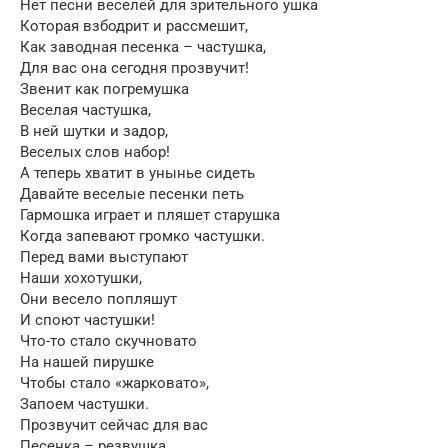
Нет песни веселей для зрительного ушка
Которая взбодрит и рассмешит,
Как заводная песенка – частушка,
Для вас она сегодня прозвучит!
Звенит как погремушка
Веселая частушка,
В ней шутки и задор,
Веселых слов набор!
А теперь хватит в унынье сидеть
Давайте веселые песенки петь
Гармошка играет и пляшет старушка
Когда запевают громко частушки.
Перед вами выступают
Наши хохотушки,
Они весело попляшут
И споют частушки!
Что-то стало скучновато
На нашей пирушке
Чтобы стало «жарковато»,
Запоем частушки.
Прозвучит сейчас для вас
Песенка – резвушка,