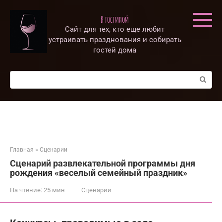
Перейти
к
В гостиной
контенту
Сайт для тех, кто еще любит
устраивать празднования и собирать
гостей дома
Поиск:
Главная
»
Сценарии
Сценарий развлекательной программы дня
рождения «веселый семейный праздник»
На чтение:
25 мин
Сценарии