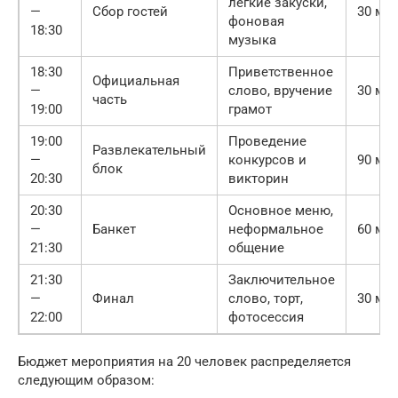
легкие закуски,
—
Сбор гостей
30 ми
фоновая
18:30
музыка
18:30
Приветственное
Официальная
—
слово, вручение
30 ми
часть
19:00
грамот
19:00
Проведение
Развлекательный
—
конкурсов и
90 ми
блок
20:30
викторин
20:30
Основное меню,
—
Банкет
неформальное
60 ми
21:30
общение
21:30
Заключительное
—
Финал
слово, торт,
30 ми
22:00
фотосессия
Бюджет мероприятия на 20 человек распределяется
следующим образом: