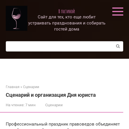
Перейти
к
В гостиной
контенту
Сайт для тех, кто еще любит
устраивать празднования и собирать
гостей дома
Поиск:
Главная
»
Сценарии
Сценарий и организация Дня юриста
На чтение:
7 мин
Сценарии
Профессиональный праздник правоведов объединяет