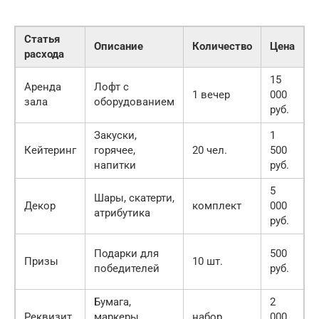
Статья
Описание
Количество
Цена
расхода
15
1
Аренда
Лофт с
1 вечер
000
0
зала
оборудованием
руб.
р
Закуски,
1
3
Кейтеринг
горячее,
20 чел.
500
0
напитки
руб.
р
5
5
Шары, скатерти,
Декор
комплект
000
0
атрибутика
руб.
р
5
Подарки для
500
Призы
10 шт.
0
победителей
руб.
р
Бумага,
2
2
Реквизит
маркеры,
набор
000
0