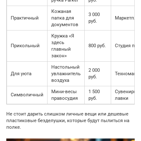
Кожаная
3 000
Практичный
папка для
Маркетпле
руб.
документов
Кружка «Я
здесь
Прикольный
800 руб.
Студия печ
главный
закон»
Настольный
2 000
Для уюта
увлажнитель
Техномага
руб.
воздуха
Мини-весы
1 500
Сувенирны
Символичный
правосудия
руб.
лавки
Не стоит дарить слишком личные вещи или дешевые
пластиковые безделушки, которые будут пылиться на
полке.