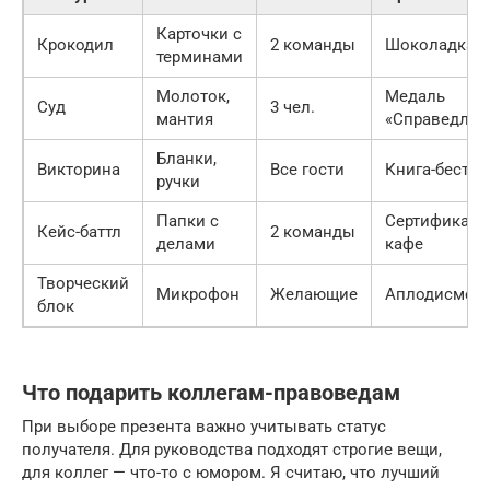
Карточки с
Крокодил
2 команды
Шоколадка
терминами
Молоток,
Медаль
Суд
3 чел.
мантия
«Справедлив
Бланки,
Викторина
Все гости
Книга-бестсе
ручки
Папки с
Сертификат 
Кейс-баттл
2 команды
делами
кафе
Творческий
Микрофон
Желающие
Аплодисмен
блок
Что подарить коллегам-правоведам
При выборе презента важно учитывать статус
получателя. Для руководства подходят строгие вещи,
для коллег — что-то с юмором. Я считаю, что лучший